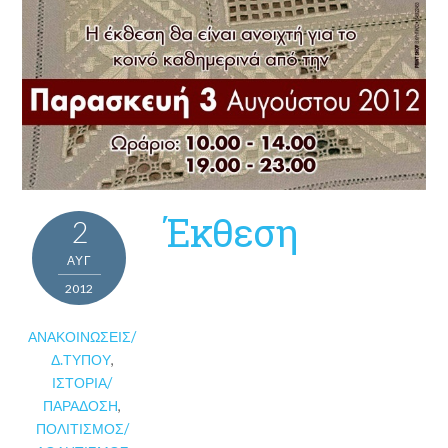
Έκθεση
2
ΑΥΓ
2012
ΑΝΑΚΟΙΝΏΣΕΙΣ/
Δ.ΤΎΠΟΥ
,
ΙΣΤΟΡΊΑ/
ΠΑΡΆΔΟΣΗ
,
ΠΟΛΙΤΙΣΜΌΣ/