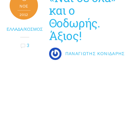
και ο
ΝΟΈ
2012
Θοδωρής.
ΕΛΛΆΔΑ/ΚΌΣΜΟΣ
Άξιος!
3
ΠΑΝΑΓΙΏΤΗΣ ΚΟΝΙΔΆΡΗΣ