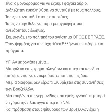
είναι ο μονόδρομος για να έχουμε φαγάκι αύριο.
Διάλεξε την εύκολη λύση, να συνταθεί με τους πολλούς.
Ίσως να αντιπαθεί στους αποστάτες.
Ίσως να μην θέλει να πάρει μεταγραφή στους
ανεξάρτητους έλληνες.
Συμφωνά με το πολιτικό του ανάστημα ΟΡΘΩΣ ΕΠΡΑΞΕ.
Όταν ψηφίζεις για την τύχη 10 εκ Ελλήνων είναι ζόρικα τα
πράγματα.
ΥΓ: Αν με ρωτάτε εμένα…
Μπορώ να επιχειρηματολογήσω και υπέρ και των δυο
απόψεων και να αντικρούσω επίσης και τις δυο.
Με μια διάφορα, δεν ξέρω τι ψιθυρίζεται στις συναντήσεις
των Βρυξελλών.
Μια κουβέντα της γερμανίδας που εμείς αγνοούμε, μπορεί
να γύρει την πλάστιγγα υπέρ του ΝΑΙ.
Και πρόσβαση στους ψίθυρους των Βρυξελλών έχει η