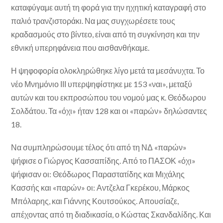
καταφύγαμε αυτή τη φορά για την ηχητική καταγραφή στο
παλιό τρανζιστοράκι. Να μας συγχωρέσετε τους
κραδασμούς στο βίντεο, είναι από τη συγκίνηση και την
εθνική υπερηφάνεια που αισθανθήκαμε.
Η ψηφοφορία ολοκληρώθηκε λίγο μετά τα μεσάνυχτα. Το
νέο Μνημόνιο ΙΙΙ υπερψηφίστηκε με 153 «ναι», μεταξύ
αυτών και του εκπροσώπου του νομού μας κ. Θεόδωρου
Σολδάτου. Τα «όχι» ήταν 128 και οι «παρών» δηλώσαντες
18.
Να συμπληρώσουμε τέλος ότι από τη ΝΔ «παρών»
ψήφισε ο Γιώργος Κασσαπίδης. Από το ΠΑΣΟΚ «όχι»
ψήφισαν οι: Θεόδωρος Παραστατίδης και Μιχάλης
Κασσής και «παρών» οι: Αντζελα Γκερέκου, Μάρκος
Μπόλαρης, και Γιάννης Κουτσούκος. Απουσίαζε,
απέχοντας από τη διαδικασία, ο Κώστας Σκανδαλίδης. Και