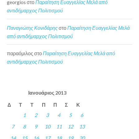
georgios
στο
Παραίτηση Ευαγγελίας Μελά από
αντιδήμαρχος Πολιτισμού
Παναγιώτης Κονιδάρης
στο
Παραίτηση Ευαγγελίας Μελά
από αντιδήμαρχος Πολιτισμού
παραόμιλος
στο
Παραίτηση Ευαγγελίας Μελά από
αντιδήμαρχος Πολιτισμού
Ιανουάριος 2013
Δ
Τ
Τ
Π
Π
Σ
Κ
1
2
3
4
5
6
7
8
9
10
11
12
13
14
15
16
17
18
19
20