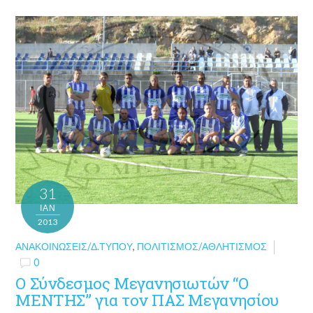
31
ΙΑΝ
2013
ΑΝΑΚΟΙΝΏΣΕΙΣ/Δ.ΤΎΠΟΥ
,
ΠΟΛΙΤΙΣΜΌΣ/ΑΘΛΗΤΙΣΜΌΣ
0
Ο Σύνδεσμος Μεγανησιωτών “Ο
ΜΕΝΤΗΣ” για τον ΠΑΣ Μεγανησίου