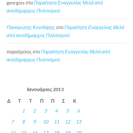
georgios
στο
Παραίτηση Ευαγγελίας Μελά από
αντιδήμαρχος Πολιτισμού
Παναγιώτης Κονιδάρης
στο
Παραίτηση Ευαγγελίας Μελά
από αντιδήμαρχος Πολιτισμού
παραόμιλος
στο
Παραίτηση Ευαγγελίας Μελά από
αντιδήμαρχος Πολιτισμού
Ιανουάριος 2013
Δ
Τ
Τ
Π
Π
Σ
Κ
1
2
3
4
5
6
7
8
9
10
11
12
13
14
15
16
17
18
19
20