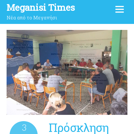
Meganisi Times
Νέα από το Μεγανήσι
Πρόσκληση
3