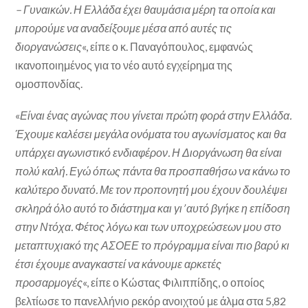
– Γυναικών. Η Ελλάδα έχει θαυμάσια μέρη τα οποία και
μπορούμε να αναδείξουμε μέσα από αυτές τις
διοργανώσεις
«, είπε ο κ. Παναγόπουλος, εμφανώς
ικανοποιημένος για το νέο αυτό εγχείρημα της
ομοσπονδίας.
«
Είναι ένας αγώνας που γίνεται πρώτη φορά στην Ελλάδα.
Έχουμε καλέσει μεγάλα ονόματα του αγωνίσματος και θα
υπάρχει αγωνιστικό ενδιαφέρον. Η Διοργάνωση θα είναι
πολύ καλή. Εγώ όπως πάντα θα προσπαθήσω να κάνω το
καλύτερο δυνατό. Με τον προπονητή μου έχουν δουλέψει
σκληρά όλο αυτό το διάστημα και γι’ αυτό βγήκε η επίδοση
στην Ντόχα. Φέτος λόγω και των υποχρεώσεων μου στο
μεταπτυχιακό της ΑΣΟΕΕ το πρόγραμμα είναι πιο βαρύ κι
έτσι έχουμε αναγκαστεί να κάνουμε αρκετές
προσαρμογές
«, είπε ο Κώστας Φιλιππίδης, ο οποίος
βελτίωσε το πανελλήνιο ρεκόρ ανοιχτού με άλμα στα 5,82