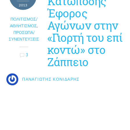
Κατωπόδης
2013
Έφορος
ΠΟΛΙΤΙΣΜΌΣ/
Αγώνων στην
ΑΘΛΗΤΙΣΜΌΣ
,
ΠΡΌΣΩΠΑ/
«Γιορτή του επί
ΣΥΝΕΝΤΕΎΞΕΙΣ
κοντώ» στο
3
Ζάππειο
ΠΑΝΑΓΙΏΤΗΣ ΚΟΝΙΔΆΡΗΣ