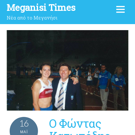
Meganisi Times
Νέα από το Μεγανήσι
Ο Φώντας
16
ΜΑΪ́