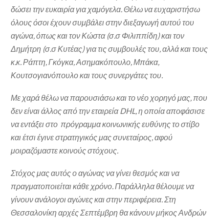
δώσει την ευκαιρία για χαμόγελα. Θέλω να ευχαριστήσω
όλους όσοι έχουν συμβάλει στην διεξαγωγή αυτού του
αγώνα, όπως και τον Κώστα (σ.σ Φιλιππίδη) και τον
Δημήτρη (σ.σ Κυτέας) για τις συμβουλές του, αλλά και τους
κ.κ. Ράπτη, Γκόγκα, Ασημακόπουλο, Μπάκα,
Κουτσογιανόπουλο και τους συνεργάτες του.
Με χαρά θέλω να παρουσιάσω και το νέο χορηγό μας, που
δεν είναι άλλος από την εταιρεία DHL, η οποία αποφάσισε
να εντάξει στο πρόγραμμα κοινωνικής ευθύνης το στίβο
και έτσι έγινε στρατηγικός μας συνεταίρος, αφού
μοιραζόμαστε κοινούς στόχους.
Στόχος μας αυτός ο αγώνας να γίνει θεσμός και να
πραγματοποιείται κάθε χρόνο. Παράλληλα θέλουμε να
γίνουν ανάλογοι αγώνες και στην περιφέρεια. Στη
Θεσσαλονίκη αρχές Σεπτέμβρη θα κάνουν μήκος Ανδρών