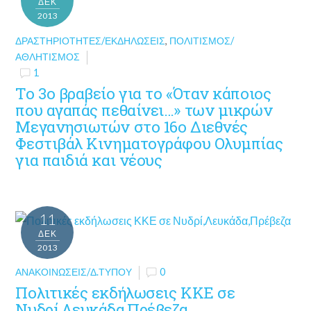
ΔΕΚ
2013
ΔΡΑΣΤΗΡΙΌΤΗΤΕΣ/ΕΚΔΗΛΏΣΕΙΣ
,
ΠΟΛΙΤΙΣΜΌΣ/
ΑΘΛΗΤΙΣΜΌΣ
1
Το 3ο βραβείο για το «Όταν κάποιος
που αγαπάς πεθαίνει…» των μικρών
Μεγανησιωτών στο 16ο Διεθνές
Φεστιβάλ Κινηματογράφου Ολυμπίας
για παιδιά και νέους
11
ΔΕΚ
2013
ΑΝΑΚΟΙΝΏΣΕΙΣ/Δ.ΤΎΠΟΥ
0
Πολιτικές εκδήλωσεις ΚΚΕ σε
Νυδρί,Λευκάδα,Πρέβεζα