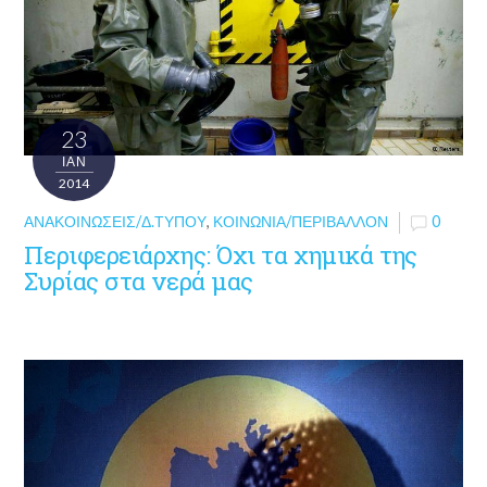
23
ΙΑΝ
2014
ΑΝΑΚΟΙΝΏΣΕΙΣ/Δ.ΤΎΠΟΥ
,
ΚΟΙΝΩΝΊΑ/ΠΕΡΙΒΆΛΛΟΝ
0
Περιφερειάρχης: Όχι τα χημικά της
Συρίας στα νερά μας