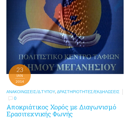
23
ΙΑΝ
2014
ΑΝΑΚΟΙΝΏΣΕΙΣ/Δ.ΤΎΠΟΥ
,
ΔΡΑΣΤΗΡΙΌΤΗΤΕΣ/ΕΚΔΗΛΏΣΕΙΣ
0
Αποκριάτικος Χορός με Διαγωνισμό
Ερασιτεχνικής Φωνής