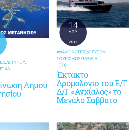
14
ΑΠΡ
2014
ΑΝΑΚΟΙΝΏΣΕΙΣ/Δ.ΤΎΠΟΥ
,
ΤΟΥΡΙΣΜΌΣ/ΤΑΞΊΔΙΑ
ΕΙΣ/Δ.ΤΎΠΟΥ
,
0
ΗΤΙΚΆ
Έκτακτο
Δρομολόγιο του Ε/Γ
ίνωση Δήμου
Δ/Γ «Αγχίαλος» το
ησίου
Μεγάλο Σάββατο