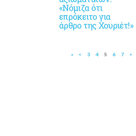
«Νόμιζα ότι
επρόκειτο για
άρθρο της Χουριέτ!»
«
<
3
4
5
6
7
>