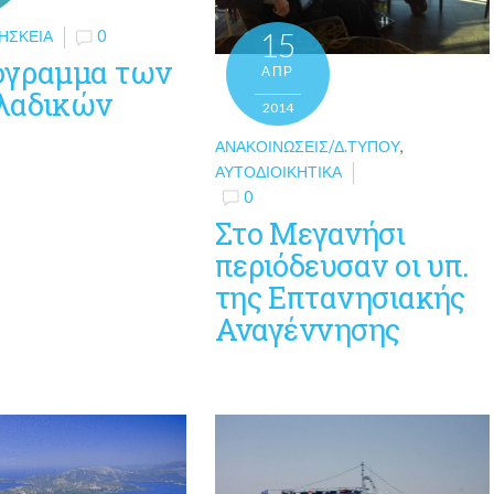
15
ΗΣΚΕΊΑ
0
όγραμμα των
ΑΠΡ
λαδικών
2014
ΑΝΑΚΟΙΝΏΣΕΙΣ/Δ.ΤΎΠΟΥ
,
ΑΥΤΟΔΙΟΙΚΗΤΙΚΆ
0
Στο Μεγανήσι
περιόδευσαν οι υπ.
της Επτανησιακής
Αναγέννησης