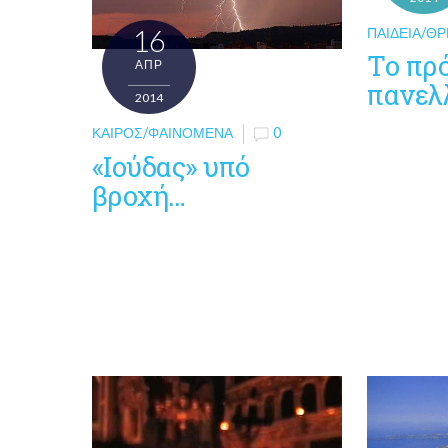
ΠΑΙΔΕΊΑ/ΘΡ
16
Το πρ
ΑΠΡ
πανελ
2014
ΚΑΙΡΌΣ/ΦΑΙΝΌΜΕΝΑ
0
«Ιούδας» υπό
βροχή…