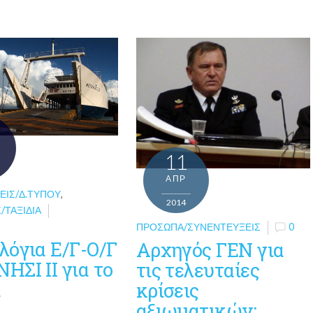
11
ΑΠΡ
ΕΙΣ/Δ.ΤΎΠΟΥ
,
2014
/ΤΑΞΊΔΙΑ
ΠΡΌΣΩΠΑ/ΣΥΝΕΝΤΕΎΞΕΙΣ
0
λόγια Ε/Γ-Ο/Γ
Αρχηγός ΓΕΝ για
ΗΣΙ ΙΙ για το
τις τελευταίες
α
κρίσεις
αξιωματικών: