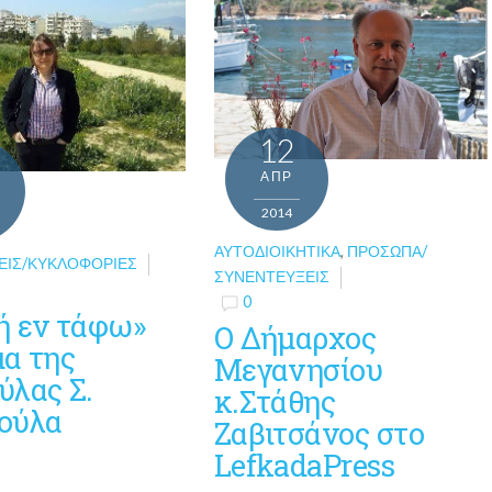
12
ΑΠΡ
2014
ΑΥΤΟΔΙΟΙΚΗΤΙΚΆ
,
ΠΡΌΣΩΠΑ/
ΕΙΣ/ΚΥΚΛΟΦΟΡΊΕΣ
ΣΥΝΕΝΤΕΎΞΕΙΣ
0
ή εν τάφω»
O Δήμαρχος
μα της
Μεγανησίου
ύλας Σ.
κ.Στάθης
ούλα
Ζαβιτσάνος στο
LefkadaPress