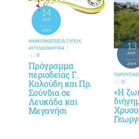
14
ΑΠΡ
2014
ΑΝΑΚΟΙΝΏΣΕΙΣ/Δ.ΤΎΠΟΥ
,
13
ΑΥΤΟΔΙΟΙΚΗΤΙΚΆ
ΑΠΡ
0
Πρόγραμμα
2014
περιοδείας Γ.
ΠΑΡΟΥΣΙΆΣ
Καλούδη και Πρ.
0
«Η ζω
Σούνδια σε
διήγη
Λευκάδα και
Χρυσο
Μεγανήσι
Γεωργ