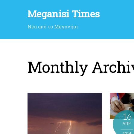
Meganisi Times
Νέα από το Μεγανήσι
Monthly Archi
16
ΑΠΡ
2014