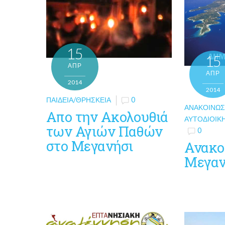
15
15
ΑΠΡ
ΑΠΡ
2014
2014
ΠΑΙΔΕΊΑ/ΘΡΗΣΚΕΊΑ
0
ΑΝΑΚΟΙΝΏΣ
Απο την Ακολουθιά
ΑΥΤΟΔΙΟΙΚ
των Αγιών Παθών
0
στο Μεγανήσι
Ανακο
Μεγαν