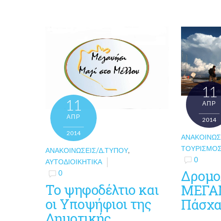
11
11
ΑΠΡ
ΑΠΡ
2014
2014
ΑΝΑΚΟΙΝΏΣ
ΤΟΥΡΙΣΜΌΣ
ΑΝΑΚΟΙΝΏΣΕΙΣ/Δ.ΤΎΠΟΥ
,
0
ΑΥΤΟΔΙΟΙΚΗΤΙΚΆ
Δρομο
0
Το ψηφοδέλτιο και
ΜΕΓΑΝ
οι Υποψήφιοι της
Πάσχ
Δημοτικής