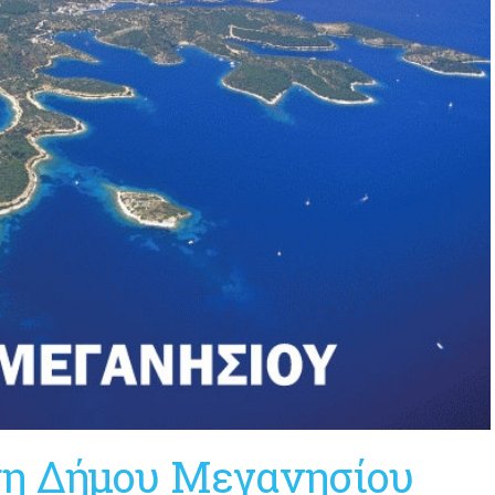
η Δήμου Μεγανησίου