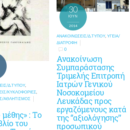
30
ΙΟΎΝ
2014
ΑΝΑΚΟΙΝΏΣΕΙΣ/Δ.ΤΎΠΟΥ
,
ΥΓΕΊΑ/
ΔΙΑΤΡΟΦΉ
0
Ανακοίνωση
Συμπαράστασης
Τριμελής Επιτροπή
Ιατρών Γενικού
ΕΙΣ/Δ.ΤΎΠΟΥ
,
Νοσοκομείου
ΕΙΣ/ΚΥΚΛΟΦΟΡΊΕΣ
,
Λευκάδας προς
Σ/ΑΘΛΗΤΙΣΜΌΣ
εργαζόμενους κατά
μέθης» : Το
της ‘’αξιολόγησης’’
βλίο του
προσωπικού