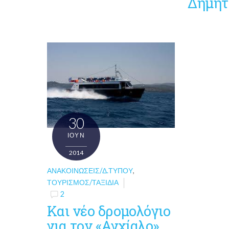
Δημήτ
30
ΙΟΎΝ
2014
ΑΝΑΚΟΙΝΏΣΕΙΣ/Δ.ΤΎΠΟΥ
,
ΤΟΥΡΙΣΜΌΣ/ΤΑΞΊΔΙΑ
2
Και νέο δρομολόγιο
για τον «Αγχίαλο»