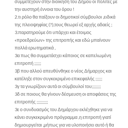
συμμετέχουν στην διοίκηση του Δήμου οι πολίτες με
την αυστηρή έννοια του όρου !
2.τι ρόλο θα παίξουν οι δημοτικοί σύμβουλοι ,ειδικά
της πλειοψηφίας (?),τους θεωρεί εξ αρχής αδαείς ;
3.παρατηρούμε ότι υπάρχει και έτοιμος
«προεδρεύων» της επιτροπής και εδώ μπαίνουν
πολλά ερωτηματικά ,
3α πως θα συμμετάσχει κάποιος σε καπελωμένη
επιτροπή ;;;;;;
3β που αλλού απευθύνθηκε ο νέος Δήμαρχος και
κατέληξε στον συγκεκριμένο επικεφαλής ;;;;;;
3γ τα γνωρίζουν αυτά οι σύμβουλοί του;;;;;;;;
3δ σε ποιους θα γίνουν δέσμευση οι αποφάσεις της
επιτροπής ;;;;;;;;;;
3ε ο συνδυασμός του Δημάρχου εκλέχθηκε για να
κάνει συγκεκριμένο πρόγραμμα ,η επιτροπή γιατί
δημιουργείται ,μήπως για να υλοποιήσει αυτό ή θα