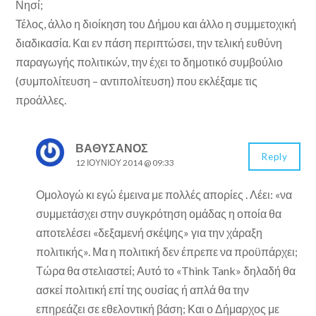
Νησί;
Τέλος, άλλο η διοίκηση του Δήμου και άλλο η συμμετοχική
διαδικασία. Και εν πάση περιπτώσει, την τελική ευθύνη
παραγωγής πολιτικών, την έχει το δημοτικό συμβούλιο
(συμπολίτευση – αντιπολίτευση) που εκλέξαμε τις
προάλλες.
ΒΑΘΥΣΆΝΟΣ
Reply
12 ΙΟΥΝΊΟΥ 2014 @ 09:33
Ομολογώ κι εγώ έμεινα με πολλές απορίες . Λέει: «να
συμμετάσχει στην συγκρότηση ομάδας η οποία θα
αποτελέσει «δεξαμενή σκέψης» για την χάραξη
πολιτικής». Μα η πολιτική δεν έπρεπε να προϋπάρχει;
Τώρα θα στελιαστεί; Αυτό το «Think Tank» δηλαδή θα
ασκεί πολιτική επί της ουσίας ή απλά θα την
επηρεάζει σε εθελοντική βάση; Και ο Δήμαρχος με