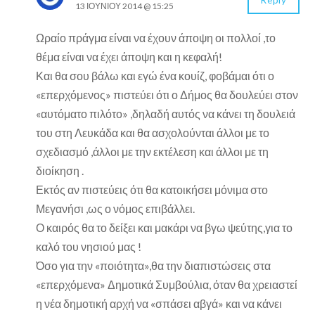
Reply
13 ΙΟΥΝΊΟΥ 2014 @ 15:25
Ωραίο πράγμα είναι να έχουν άποψη οι πολλοί ,το
θέμα είναι να έχει άποψη και η κεφαλή!
Και θα σου βάλω και εγώ ένα κουίζ, φοβάμαι ότι ο
«επερχόμενος» πιστεύει ότι ο Δήμος θα δουλεύει στον
«αυτόματο πιλότο» ,δηλαδή αυτός να κάνει τη δουλειά
του στη Λευκάδα και θα ασχολούνται άλλοι με το
σχεδιασμό ,άλλοι με την εκτέλεση και άλλοι με τη
διοίκηση .
Εκτός αν πιστεύεις ότι θα κατοικήσει μόνιμα στο
Μεγανήσι ,ως ο νόμος επιβάλλει.
Ο καιρός θα το δείξει και μακάρι να βγω ψεύτης,για το
καλό του νησιού μας !
Όσο για την «ποιότητα»,θα την διαπιστώσεις στα
«επερχόμενα» Δημοτικά Συμβούλια, όταν θα χρειαστεί
η νέα δημοτική αρχή να «σπάσει αβγά» και να κάνει