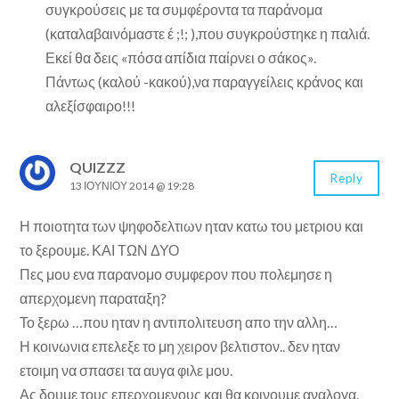
συγκρούσεις με τα συμφέροντα τα παράνομα
(καταλαβαινόμαστε έ ;!; ),που συγκρούστηκε η παλιά.
Εκεί θα δεις «πόσα απίδια παίρνει ο σάκος».
Πάντως (καλού -κακού),να παραγγείλεις κράνος και
αλεξίσφαιρο!!!
QUIZZZ
Reply
13 ΙΟΥΝΊΟΥ 2014 @ 19:28
Η ποιοτητα των ψηφοδελτιων ηταν κατω του μετριου και
το ξερουμε. ΚΑΙ ΤΩΝ ΔΥΟ
Πες μου ενα παρανομο συμφερον που πολεμησε η
απερχομενη παραταξη?
Το ξερω …που ηταν η αντιπολιτευση απο την αλλη…
Η κοινωνια επελεξε το μη χειρον βελτιστον.. δεν ηταν
ετοιμη να σπασει τα αυγα φιλε μου.
Ας δουμε τους επερχομενους και θα κρινουμε αναλογα.