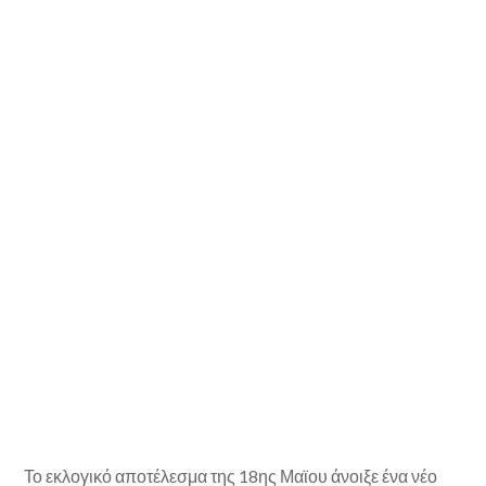
Το εκλογικό αποτέλεσμα της 18ης Μαϊου άνοιξε ένα νέο