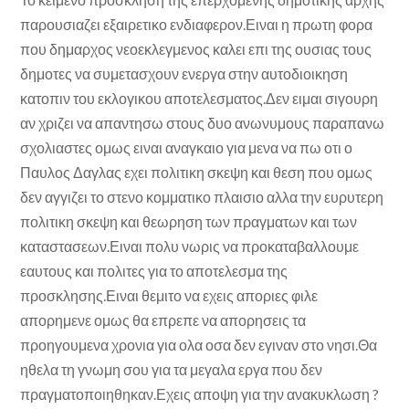
παρουσιαζει εξαιρετικο ενδιαφερον.Ειναι η πρωτη φορα
που δημαρχος νεοεκλεγμενος καλει επι της ουσιας τους
δημοτες να συμετασχουν ενεργα στην αυτοδιοικηση
κατοπιν του εκλογικου αποτελεσματος.Δεν ειμαι σιγουρη
αν χριζει να απαντησω στους δυο ανωνυμους παραπανω
σχολιαστες ομως ειναι αναγκαιο για μενα να πω οτι ο
Παυλος Δαγλας εχει πολιτικη σκεψη και θεση που ομως
δεν αγγιζει το στενο κομματικο πλαισιο αλλα την ευρυτερη
πολιτικη σκεψη και θεωρηση των πραγματων και των
καταστασεων.Ειναι πολυ νωρις να προκαταβαλλουμε
εαυτους και πολιτες για το αποτελεσμα της
προσκλησης.Ειναι θεμιτο να εχεις αποριες φιλε
απορημενε ομως θα επρεπε να απορησεις τα
προηγουμενα χρονια για ολα οσα δεν εγιναν στο νησι.Θα
ηθελα τη γνωμη σου για τα μεγαλα εργα που δεν
πραγματοποιηθηκαν.Εχεις αποψη για την ανακυκλωση ?