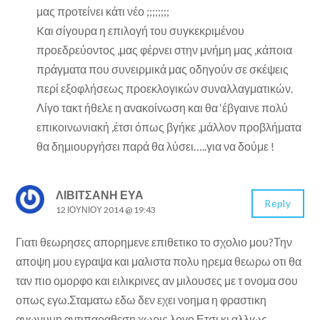
μας προτείνει κάτι νέο ;;;;;;;;
Kαι σίγουρα η επιλογή του συγκεκριμένου
προεδρεύοντος ,μας φέρνει στην μνήμη μας ,κάποια
πράγματα που συνειρμικά μας οδηγούν σε σκέψεις
περί εξοφλήσεως προεκλογικών συναλλαγματικών.
Λίγο τακτ ήθελε η ανακοίνωση και θα ‘έβγαινε πολύ
επικοινωνιακή ,έτσι όπως βγήκε ,μάλλον προβλήματα
θα δημιουργήσει παρά θα λύσει…..για να δούμε !
ΛΙΒΙΤΣΑΝΗ ΕΥΑ
Reply
12 ΙΟΥΝΊΟΥ 2014 @ 19:43
Γιατι θεωρησες απορημενε επιθετικο το σχολιο μου?Την
αποψη μου εγραψα και μαλιστα πολυ ηρεμα θεωρω οτι θα
ταν πιο ομορφο και ειλικρινες αν μιλουσες με τ ονομα σου
οπως εγω.Σταματω εδω δεν εχει νοημα η φραστικη
ανωνυμη αντιπαραθεση χωρις λογο.Ετσι κι αλλιως