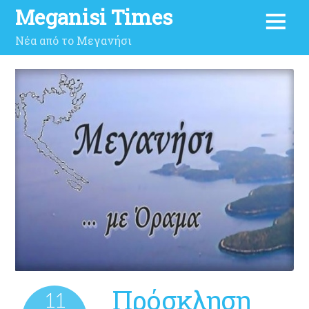
Meganisi Times
Νέα από το Μεγανήσι
Πρόσκληση
11