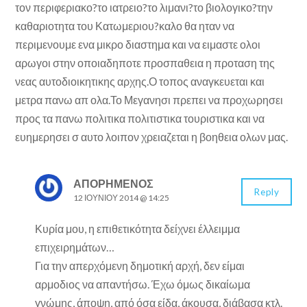
τον περιφεριακο?το ιατρειο?το λιμανι?το βιολογικο?την
καθαριοτητα του Κατωμεριου?καλο θα ηταν να
περιμενουμε ενα μικρο διαστημα και να ειμαστε ολοι
αρωγοι στην οποιαδηποτε προσπαθεια η προταση της
νεας αυτοδιοικητικης αρχης.Ο τοπος αναγκευεται και
μετρα πανω απ ολα.Το Μεγανησι πρεπει να προχωρησει
προς τα πανω πολιτικα πολιτιστικα τουριστικα και να
ευημερησει σ αυτο λοιπον χρειαζεται η βοηθεια ολων μας.
ΑΠΟΡΗΜΕΝΟΣ
Reply
12 ΙΟΥΝΊΟΥ 2014 @ 14:25
Κυρία μου, η επιθετικότητα δείχνει έλλειμμα
επιχειρημάτων…
Για την απερχόμενη δημοτική αρχή, δεν είμαι
αρμοδιος να απαντήσω. Έχω όμως δικαίωμα
γνώμης, άποψη, από όσα είδα, άκουσα, διάβασα κτλ.