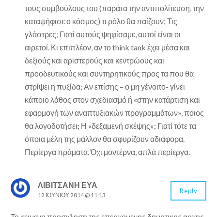
τους συμβούλους του (παράτα την αντιπολίτευση, την
καταψήφισε ο κόσμος) τι ρόλο θα παίζουν; Τις
γλάστρες; Γιατί αυτούς ψηφίσαμε, αυτοί είναι οι
αιρετοί. Κι επιπλέον, αν το think tank έχει μέσα και
δεξιούς και αριστερούς και κεντρώους και
προοδευτικούς και συντηρητικούς προς τα που θα
στρίψει η πυξίδα; Αν επίσης – ο μη γένοιτο- γίνει
κάποιο λάθος στον σχεδιασμό ή «στην κατάρτιση και
εφαρμογή των αναπτυξιακών προγραμμάτων», ποιος
θα λογοδοτήσει; Η «δεξαμενή σκέψης»; Γιατί τότε τα
όποια μέλη της μάλλον θα σφυρίζουν αδιάφορα.
Περίεργα πράματα. Όχι μοντέρνα, απλά περίεργα.
ΛΙΒΙΤΣΑΝΗ ΕΥΑ
Reply
12 ΙΟΥΝΊΟΥ 2014 @ 11:13
Το κειμενο προσκληση της επερχομενης δημοτικης αρχης