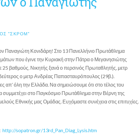
ων ο Παναγιώτης
ΟΣ "ΣΚΡΟΜ"
 τον Παναγιώτη Κονιδάρη! Στο 13 Πανελλήνιο Πρωτάθλημα
άτων που έγινε την Κυριακή στην Πάτρα ο Μεγανησιώτης
με 25 βαθμούς. Νικητής ξανά ο περσινός Πρωταθλητής, μετρ
ι δεύτερος ο μετρ Ανδρέας Παπασταυρόπουλος (29β.).
ες απ’ όλη την Ελλάδα. Να σημειώσουμε ότι στο τέλος του
 συμμετέχει στο Παγκόσμιο Πρωτάθλημα στην Βέρνη της
ιμελούς Εθνικής μας Ομάδας. Ευχόμαστε συνέχεια στις επιτυχίες.
ό:
http://sopatron.gr/13rd_Pan_Diag_Lysis.htm