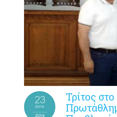
Τρίτος στο
23
Πρωτάθλημ
ΙΟΎΝ
2014