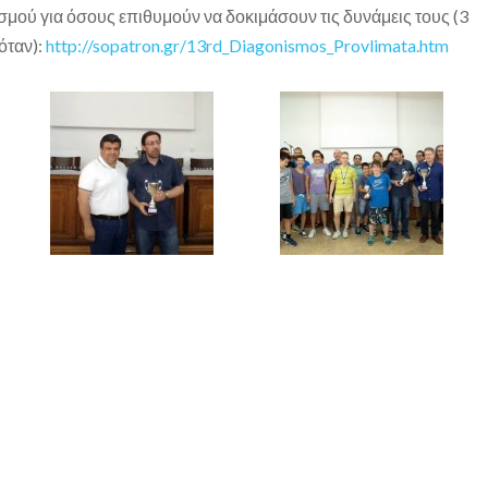
μού για όσους επιθυμούν να δοκιμάσουν τις δυνάμεις τους (3
όταν):
http://sopatron.gr/13rd_Diagonismos_Provlimata.htm