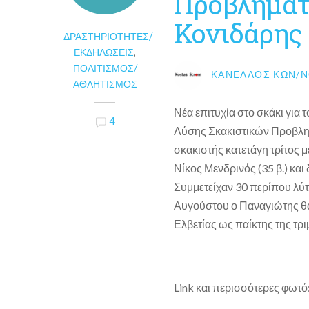
Προβλημάτ
Κονιδάρης
ΔΡΑΣΤΗΡΙΌΤΗΤΕΣ/
ΕΚΔΗΛΏΣΕΙΣ
,
ΠΟΛΙΤΙΣΜΌΣ/
ΚΑΝΈΛΛΟΣ ΚΩΝ/Ν
ΑΘΛΗΤΙΣΜΌΣ
Νέα επιτυχία στο σκάκι για
4
Λύσης Σκακιστικών Προβλημ
σκακιστής κατετάγη τρίτος 
Νίκος Μενδρινός (35 β.) κα
Συμμετείχαν 30 περίπου λύτ
Αυγούστου ο Παναγιώτης θα
Ελβετίας ως παίκτης της τρ
Link και περισσότερες φωτ