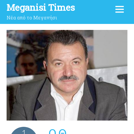
Meganisi Times
Νέα από το Μεγανήσι
Ο Θ.
1