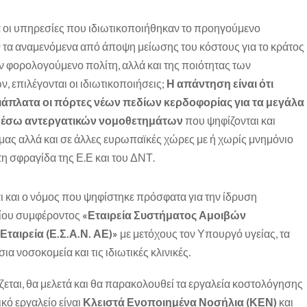
α οι υπηρεσίες που ιδιωτικοποιήθηκαν το προηγούμενο
τα αναμενόμενα από άποψη μείωσης του κόστους για το κράτος
ον φορολογούμενο πολίτη, αλλά και της ποιότητας των
 επιλέγονται οι ιδιωτικοποιήσεις;
Η απάντηση είναι ότι
ιάπλατα οι πόρτες νέων πεδίων κερδοφορίας για τα μεγάλα
 μέσω αντεργατικών νομοθετημάτων
που ψηφίζονται και
μας αλλά και σε άλλες ευρωπαϊκές χώρες με ή χωρίς μνημόνιο
τη σφραγίδα της Ε.Ε και του ΔΝΤ.
αι και ο νόμος που ψηφίστηκε πρόσφατα για την ίδρυση
ίου συμφέροντος
«Εταιρεία Συστήματος Αμοιβών
ταιρεία (Ε.Σ.Α.Ν. ΑΕ)»
με μετόχους τον Υπουργό υγείας, τα
ια νοσοκομεία και τις ιδιωτικές κλινικές.
ζεται, θα μελετά και θα παρακολουθεί τα εργαλεία κοστολόγησης
κό εργαλείο είναι
Κλειστά Ενοποιημένα Νοσήλια (ΚΕΝ)
και