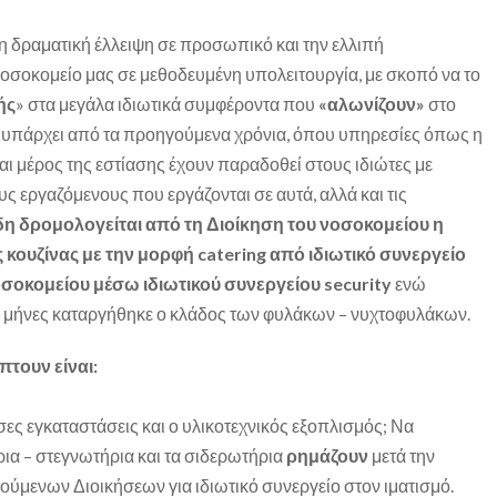
τη δραματική έλλειψη σε προσωπικό και την ελλιπή
οσοκομείο μας σε μεθοδευμένη υπολειτουργία, με σκοπό να το
ής
» στα μεγάλα ιδιωτικά συμφέροντα που
«αλωνίζουν»
στο
α υπάρχει από τα προηγούμενα χρόνια, όπου υπηρεσίες όπως η
αι μέρος της εστίασης έχουν παραδοθεί στους ιδιώτες με
υς εργαζόμενους που εργάζονται σε αυτά, αλλά και τις
η δρομολογείται από τη Διοίκηση του νοσοκομείου η
 κουζίνας με την μορφή catering από ιδιωτικό συνεργείο
οσοκομείου μέσω ιδιωτικού συνεργείου security
ενώ
 μήνες καταργήθηκε ο κλάδος των φυλάκων – νυχτοφυλάκων.
τουν είναι:
σες εγκαταστάσεις και ο υλικοτεχνικός εξοπλισμός; Να
ρια – στεγνωτήρια και τα σιδερωτήρια
ρημάζουν
μετά την
ύμενων Διοικήσεων για ιδιωτικό συνεργείο στον ιματισμό.