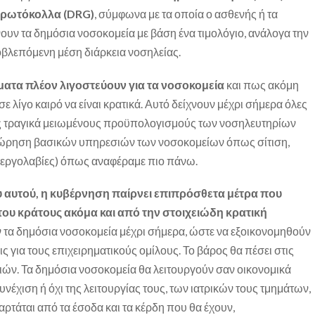
πρωτόκολλα (DRG)
, σύμφωνα με τα οποία ο ασθενής ή τα
υν τα δημόσια νοσοκομεία με βάση ένα τιμολόγιο, ανάλογα την
ροβλεπόμενη μέση διάρκεια νοσηλείας.
ματα πλέον λιγοστεύουν για τα νοσοκομεία
και πως ακόμη
σε λίγο καιρό να είναι κρατικά. Αυτό δείχνουν μέχρι σήμερα όλες
ους τραγικά μειωμένους προϋπολογισμούς των νοσηλευτηρίων
κχώρηση βασικών υπηρεσιών των νοσοκομείων όπως σίτιση,
 (εργολαβίες) όπως αναφέραμε πιο πάνω.
ου αυτού, η κυβέρνηση παίρνει επιπρόσθετα μέτρα που
ου κράτους ακόμα και από την στοιχειώδη κρατική
αν τα δημόσια νοσοκομεία μέχρι σήμερα, ώστε να εξοικονομηθούν
ις για τους επιχειρηματικούς ομίλους. Το βάρος θα πέσει στις
ιών. Τα δημόσια νοσοκομεία θα λειτουργούν σαν οικονομικά
συνέχιση ή όχι της λειτουργίας τους, των ιατρικών τους τμημάτων,
αρτάται από τα έσοδα και τα κέρδη που θα έχουν,