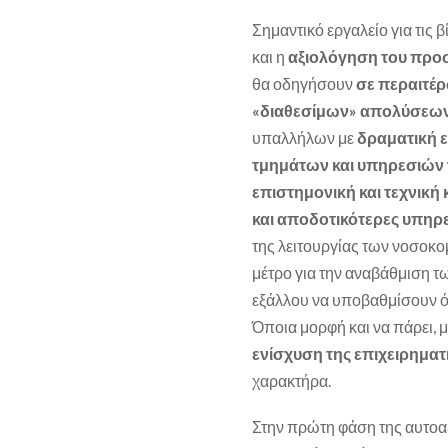
Σημαντικό εργαλείο για τις 
και η
αξιολόγηση του προ
θα οδηγήσουν
σε περαιτέρ
«διαθεσίμων» απολύσεων 
υπαλλήλων με
δραματική ε
τμημάτων και υπηρεσιών τ
επιστημονική και τεχνική
και αποδοτικότερες υπηρ
της λειτουργίας των νοσοκομ
μέτρο για την αναβάθμιση τ
εξάλλου να υποβαθμίσουν όλα
Όποια μορφή και να πάρει, μ
ενίσχυση της επιχειρημα
χαρακτήρα.
Στην πρώτη φάση της αυτο