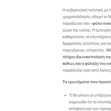
Η κυβερνητική πολιτική, με 
χρηματοδότηση, οδηγεί το Ν
παραδώσει σαν «
φύλο συκ
χώρο της υγείας. Η εμπειρί
καθαριότητα, τα πλυντήρια κ
δραματικές συνέπειες για το
παρεχόμενες υπηρεσίες.
Ήδ
πλήρη ιδιωτικοποίηση της
καθώς και η φύλαξη του ν
παράλληλα πριν από λίγους
Τα ερωτήματα που προκύπ
Τι θα γίνουν οι υπάρχου
σημειωθεί ότι τα πλυντή
απόφαση και των προηγο