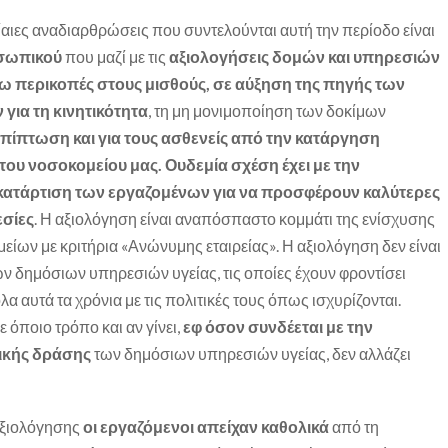
βίαιες αναδιαρθρώσεις που συντελούνται αυτή την περίοδο είναι
σωπικού
που μαζί με τις
αξιολογήσεις δομών και υπηρεσιών
ω περικοπές στους μισθούς, σε αύξηση της πηγής των
για τη κινητικότητα
, τη μη μονιμοποίηση των δοκίμων
πίπτωση και για τους ασθενείς από την κατάργηση
ου νοσοκομείου μας. Ουδεμία σχέση έχει με την
 κατάρτιση των εργαζομένων για να προσφέρουν καλύτερες
εσίες
. Η αξιολόγηση είναι αναπόσπαστο κομμάτι της ενίσχυσης
είων με κριτήρια «Ανώνυμης εταιρείας». Η αξιολόγηση δεν είναι
ων δημόσιων υπηρεσιών υγείας, τις οποίες έχουν φροντίσει
 αυτά τα χρόνια με τις πολιτικές τους όπως ισχυρίζονται.
ε όποιο τρόπο και αν γίνει,
εφ όσον συνδέεται με την
τικής δράσης
των δημόσιων υπηρεσιών υγείας, δεν αλλάζει
αξιολόγησης
οι εργαζόμενοι απείχαν καθολικά
από τη