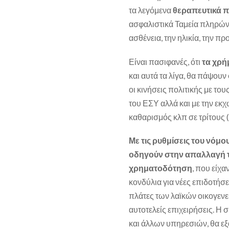
τα λεγόμενα
θεραπευτικά 
ασφαλιστικά Ταμεία πληρώνο
ασθένεια, την ηλικία, την π
Είναι πασιφανές, ότι
τα χρή
και αυτά τα λίγα, θα πάψουν 
οι κινήσεις πολιτικής με τ
του ΕΣΥ αλλά και με την ε
καθαρισμός κλπ σε τρίτους
Με τις ρυθμίσεις του νόμ
οδηγούν στην απαλλαγή τ
χρηματοδότηση
, που είχ
κονδύλια για νέες επιδοτήσε
πλάτες των λαϊκών οικογενε
αυτοτελείς επιχειρήσεις. Η 
και άλλων υπηρεσιών, θα εξ