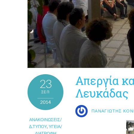
Απεργία κα
23
Λευκάδας
ΣΕΠ
2014
ΠΑΝΑΓΙΏΤΗΣ ΚΟΝ
ΑΝΑΚΟΙΝΏΣΕΙΣ/
Δ.ΤΎΠΟΥ
,
ΥΓΕΊΑ/
ΔΙΑΤΡΟΦΉ