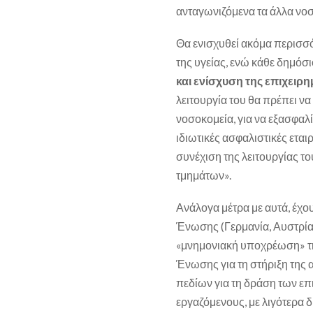
ανταγωνιζόμενα τα άλλα νοσ
Θα ενισχυθεί ακόμα περισσ
της υγείας, ενώ κάθε δημόσι
και ενίσχυση της επιχειρη
λειτουργία του θα πρέπει να
νοσοκομεία, για να εξασφαλί
ιδιωτικές ασφαλιστικές εται
συνέχιση της λειτουργίας του
τμημάτων».
Ανάλογα μέτρα με αυτά, έχο
Ένωσης (Γερμανία, Αυστρία 
«μνημονιακή υποχρέωση» τη
Ένωσης για τη στήριξη της 
πεδίων για τη δράση των ε
εργαζόμενους, με λιγότερα 