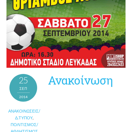
Ανακοίνωση
25
ΣΕΠ
2014
ΑΝΑΚΟΙΝΏΣΕΙΣ/
Δ.ΤΎΠΟΥ
,
ΠΟΛΙΤΙΣΜΌΣ/
ΑΘΛΗΤΙΣΜΌΣ