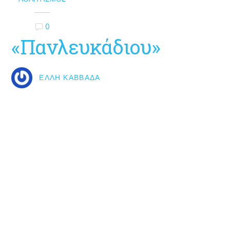
0
«Πανλευκάδιου»
ΈΛΛΗ ΚΑΒΒΑΔΆ