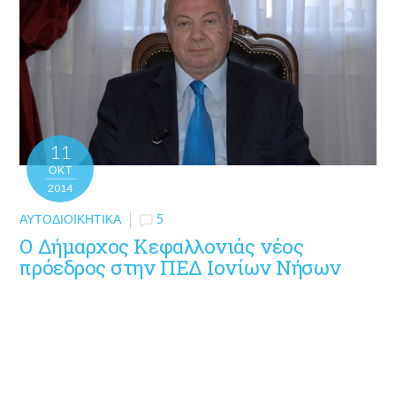
11
ΟΚΤ
2014
ΑΥΤΟΔΙΟΙΚΗΤΙΚΆ
5
Ο Δήμαρχος Κεφαλλονιάς νέος
πρόεδρος στην ΠΕΔ Ιονίων Νήσων