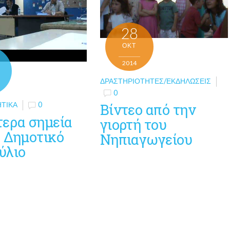
28
ΟΚΤ
2014
ΔΡΑΣΤΗΡΙΌΤΗΤΕΣ/ΕΚΔΗΛΏΣΕΙΣ
0
Βίντεο από την
ΗΤΙΚΆ
0
τερα σημεία
γιορτή του
ο Δημοτικό
Νηπιαγωγείου
ύλιο