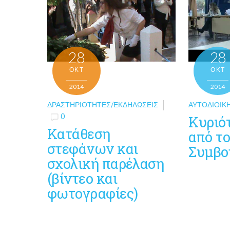
28
28
ΟΚΤ
ΟΚΤ
2014
2014
ΔΡΑΣΤΗΡΙΌΤΗΤΕΣ/ΕΚΔΗΛΏΣΕΙΣ
ΑΥΤΟΔΙΟΙΚ
0
Κυριό
Κατάθεση
από τ
στεφάνων και
Συμβο
σχολική παρέλαση
(βίντεο και
φωτογραφίες)