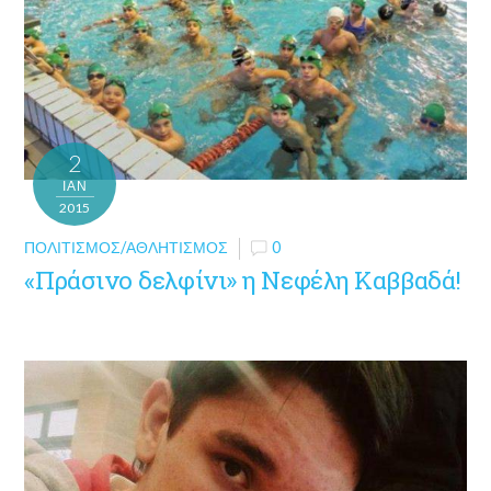
2
ΙΑΝ
2015
ΠΟΛΙΤΙΣΜΌΣ/ΑΘΛΗΤΙΣΜΌΣ
0
«Πράσινο δελφίνι» η Νεφέλη Καββαδά!