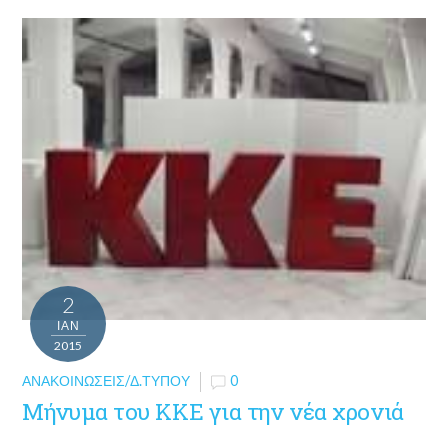
2
ΙΑΝ
2015
ΑΝΑΚΟΙΝΏΣΕΙΣ/Δ.ΤΎΠΟΥ
0
Μήνυμα του ΚΚΕ για την νέα χρονιά