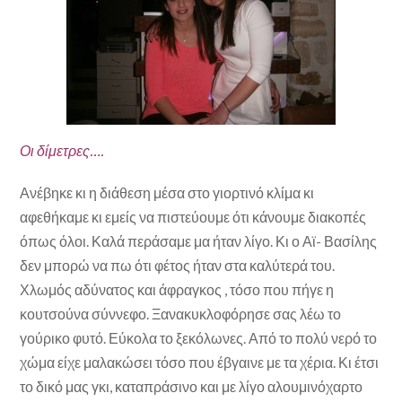
Οι δίμετρες….
Ανέβηκε κι η διάθεση μέσα στο γιορτινό κλίμα κι
αφεθήκαμε κι εμείς να πιστεύουμε ότι κάνουμε διακοπές
όπως όλοι. Καλά περάσαμε μα ήταν λίγο. Κι ο Αϊ- Βασίλης
δεν μπορώ να πω ότι φέτος ήταν στα καλύτερά του.
Χλωμός αδύνατος και άφραγκος , τόσο που πήγε η
κουτσούνα σύννεφο. Ξανακυκλοφόρησε σας λέω το
γούρικο φυτό. Εύκολα το ξεκόλωνες. Από το πολύ νερό το
χώμα είχε μαλακώσει τόσο που έβγαινε με τα χέρια. Κι έτσι
το δικό μας γκι, καταπράσινο και με λίγο αλουμινόχαρτο