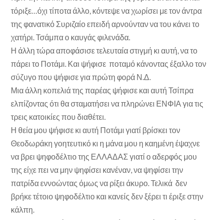
τόριξε…όχι τίποτα άλλο, κόντεψε να χωρίσει με τον άντρα
της φανατικό Συριζαίο επειδή αρνούνταν να του κάνει το
χατήρι. Τσάμπα ο καυγάς φιλενάδα.
Η άλλη τώρα αποφάσισε τελευταία στιγμή κι αυτή, να το
πάρει το Ποτάμι. Και ψήφισε ποταμό κάνοντας έξαλλο τον
σύζυγο που ψήφισε για πρώτη φορά Ν.Δ.
Μια άλλη κοπελιά της παρέας ψήφισε και αυτή Τσίπρα
ελπίζοντας ότι θα σταματήσει να πληρώνει ΕΝΦΙΑ για τις
τρεις κατοικίες που διαθέτει.
Η θεία μου ψήφισε κι αυτή Ποτάμι γιατί βρίσκει τον
Θεοδωράκη γοητευτικό κι η μάνα μου η καημένη έψαχνε
να βρει ψηφοδέλτιο της ΕΛΛΑΔΑΣ γιατί ο αδερφός μου
της είχε πει να μην ψηφίσει κανέναν, να ψηφίσει την
πατρίδα εννοώντας όμως να ρίξει άκυρο. Τελικά δεν
βρήκε τέτοιο ψηφοδέλτιο και κανείς δεν ξέρει τι έριξε στην
κάλπη.