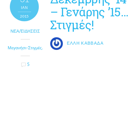
– Γενάρης ’15…
ΙΑΝ
2015
Στιγμές!
ΝΈΑ/ΕΙΔΉΣΕΙΣ
ΈΛΛΗ ΚΑΒΒΑΔΆ
Μεγανήσι-Στιγμές.
5