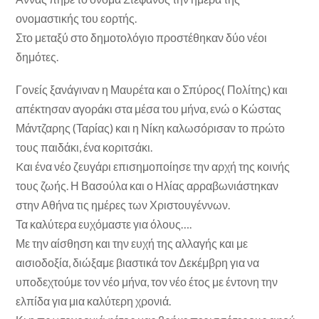
ονομαστικής του εορτής.
Στο μεταξύ στο δημοτολόγιο προστέθηκαν δύο νέοι
δημότες.
Γονείς ξανάγιναν η Μαυρέτα και ο Σπύρος( Πολίτης) και
απέκτησαν αγοράκι στα μέσα του μήνα, ενώ ο Κώστας
Μάντζαρης (Ταρίας) και η Νίκη καλωσόρισαν το πρώτο
τους παιδάκι, ένα κοριτσάκι.
Kαι ένα νέο ζευγάρι επισημοποίησε την αρχή της κοινής
τους ζωής. Η Βασούλα και ο Ηλίας αρραβωνιάστηκαν
στην Αθήνα τις ημέρες των Χριστουγέννων.
Τα καλύτερα ευχόμαστε για όλους….
Με την αίσθηση και την ευχή της αλλαγής και με
αισιοδοξία, διώξαμε βιαστικά τον Δεκέμβρη για να
υποδεχτούμε τον νέο μήνα, τον νέο έτος με έντονη την
ελπίδα για μια καλύτερη χρονιά.