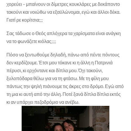
χορεύει – μπαίνουν οι δίμετρες κουκλάρες με δεκάποντο
τακούνι και νοιώθω να εξαϋλώνομαι, εγώ και άλλοι δέκα.
Γιατί ρε κορίτσια;;;
Σας τάδωσε ο Θεός απλόχερα τα χαρίσματα είναι ανάγκη
να το φωνάζετε κιόλας;;;;
Πόσο να ξεντωθούμε δηλαδή, πάνω από πέντε πόντους
δεν κερδίζουμε. Έτσι μου τόκανε κι η άλλη η Πατρινιά
πέρυσι, κι ερχόντανε και δίπλα μου. Όχι τακούνι,
ξυλοπόδαρα θέλω για να τη φτάσω. Με τη φίλη μου
πάντως την ψηλή πιάνουμε τις άκρες στο δρόμο. Εγώ από
τη μια κι αυτή από την άλλη. Ποτέ ξανά δίπλα δίπλα εκτός
κι αν υπάρχει πεζοδρόμιο να ανέβω.