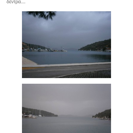
δέντρα….