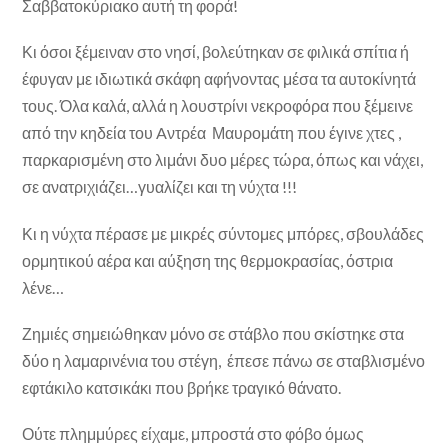
Σαββατοκύριακο αυτή τη φορά!
Κι όσοι ξέμειναν στο νησί, βολεύτηκαν σε φιλικά σπίτια ή
έφυγαν με ιδιωτικά σκάφη αφήνοντας μέσα τα αυτοκίνητά
τους. Όλα καλά, αλλά η λουστρίνι νεκροφόρα που ξέμεινε
από την κηδεία του Aντρέα Μαυρομάτη που έγινε χτες ,
παρκαρισμένη στο λιμάνι δυο μέρες τώρα, όπως και νάχει,
σε ανατριχιάζει…γυαλίζει και τη νύχτα !!!
Κι η νύχτα πέρασε με μικρές σύντομες μπόρες, σβουλάδες
ορμητικού αέρα και αύξηση της θερμοκρασίας, όστρια
λένε…
Ζημιές σημειώθηκαν μόνο σε στάβλο που σκίστηκε στα
δύο η λαμαρινένια του στέγη, έπεσε πάνω σε σταβλισμένο
εφτάκιλο κατσικάκι που βρήκε τραγικό θάνατο.
Ούτε πλημμύρες είχαμε, μπροστά στο φόβο όμως