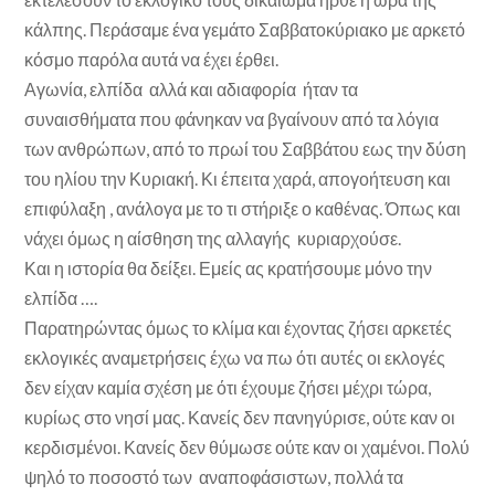
κάλπης. Περάσαμε ένα γεμάτο Σαββατοκύριακο με αρκετό
κόσμο παρόλα αυτά να έχει έρθει.
Αγωνία, ελπίδα αλλά και αδιαφορία ήταν τα
συναισθήματα που φάνηκαν να βγαίνουν από τα λόγια
των ανθρώπων, από το πρωί του Σαββάτου εως την δύση
του ηλίου την Κυριακή. Κι έπειτα χαρά, απογοήτευση και
επιφύλαξη , ανάλογα με το τι στήριξε ο καθένας. Όπως και
νάχει όμως η αίσθηση της αλλαγής κυριαρχούσε.
Και η ιστορία θα δείξει. Εμείς ας κρατήσουμε μόνο την
ελπίδα ….
Παρατηρώντας όμως το κλίμα και έχοντας ζήσει αρκετές
εκλογικές αναμετρήσεις έχω να πω ότι αυτές οι εκλογές
δεν είχαν καμία σχέση με ότι έχουμε ζήσει μέχρι τώρα,
κυρίως στο νησί μας. Κανείς δεν πανηγύρισε, ούτε καν οι
κερδισμένοι. Κανείς δεν θύμωσε ούτε καν οι χαμένοι. Πολύ
ψηλό το ποσοστό των αναποφάσιστων, πολλά τα