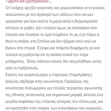
Τζαμπο και ξεμπερδεύεις…
Ο Γενάρης αρχίζει γιορτινός και χειμωνιάτικος κι οι γιορτές
τελειώνουν με τον αγιασμό των υδάτων που ναι μεν
ηρέμησαν για λίγο εκείνη τη μέρα αλλά η θερμοκρασία
κόντευε το μηδέν. Δεν πτόησε όμως τα παλικάρια που
έπεσαν και έπιασαν το ιερό σύμβολο. Κι ας είχε πάρει η
θειά τη σκάλα στα Σπήλια και δεν ήξεραν από πού να
βγουν στη στεριά . Είχαμε και τσάμπα διαφήμιση, αν και
πολλοί ισχυρίζονται ότι τη σκάλα τελικά την πήρε
μπάρμπας. Τέλος πάντων κανείς δεν ασχολήθηκε, εκτός
από το Λαζόπουλο.
Εκείνη την γιορτινή μέρα ο Λάμπρος (Λαμπράκης)
Δάγλας ταξίδεψε στην αιωνιότητα. Πρόεδρος της
κοινότητας Κατωμερίου για πολλές τετραετίες αγωνιστής
της εθνικής αντίστασης και σημαντική μορφή, έκλεισε ένα
μεγάλο κεφάλαιο της επίγειας ιστορίας του τόπου μας για
να προστεθεί στην παρέα των σπουδαίων του ουρανού…