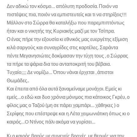
Δεν αδικώ τον κόσμο… απόλυτη προδοσία. Ποιόν να
πιστέψεις πια, ποιόν να εμπιστευτείς και τι να στηρίξεις!!!
Μάλλον στο Σώρρα θα καταλήξω που παρεμπιπτόντως
ήταν και ο νικητής της Κυριακής μαζί με τον Τσίπρα.
Ο ένας πήρε την εξουσία κι εθνικός μας ευεργέτης εξίμιση
κιλά σαργούς και συναγρίδες στις καρτέλες. Σαράντα
πέντε Μεγανησιώτες δοκίμασαν την τύχη τους , ο Σώρρας
τα πήρε τα ψάρια δια του ανταποκριτή του βέβαια.
Τυχαίο;;;; Δε νομίζω… Όπου νάναι έρχεται , άπιστοι
Θωμάδες..
Και έπειτα από όλα αυτά ξαναμείναμε μονάχοι. Εμείς κι
εμείς…ο εδώ και δυο χρόνια μόνιμος πια κάτοικος Γκρέυ, ο
φίλος μας ο Ταζού (μη σε πάρει χαμπάρι… χάθηκες ) ο
Σερίφης που επέστρεψε και η Λέτα χειμωνιάτικη όπως κι ο
καιρός…O Ντίνος πάλι ακόμα να γυρίσει…
Κι ο καιρός βαρύς με συνεχείς βροχές, με θερμές για την