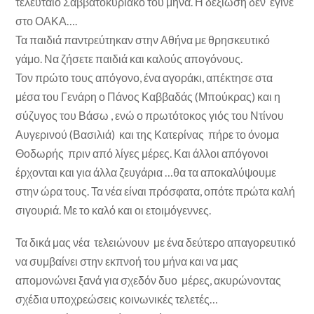
τελευταίο Σαββατοκύριακο του μήνα. Η δεξίωση δεν έγινε
στο ΟΑΚΑ….
Τα παιδιά παντρεύτηκαν στην Αθήνα με θρησκευτικό
γάμο. Να ζήσετε παιδιά και καλούς απογόνους.
Τον πρώτο τους απόγονο, ένα αγοράκι, απέκτησε στα
μέσα του Γενάρη ο Πάνος Καββαδάς (Μπούκρας) και η
σύζυγος του Βάσω , ενώ ο πρωτότοκος γιός του Ντίνου
Αυγερινού (Βασιλιά) και της Κατερίνας πήρε το όνομα
Θοδωρής πριν από λίγες μέρες. Και άλλοι απόγονοι
έρχονται και για άλλα ζευγάρια …θα τα αποκαλύψουμε
στην ώρα τους. Τα νέα είναι πρόσφατα, οπότε πρώτα καλή
σιγουριά. Με το καλό και οι ετοιμόγεννες.
Τα δικά μας νέα τελειώνουν με ένα δεύτερο απαγορευτικό
να συμβαίνει στην εκπνοή του μήνα και να μας
απομονώνει ξανά για σχεδόν δυο μέρες, ακυρώνοντας
σχέδια υποχρεώσεις κοινωνικές τελετές…