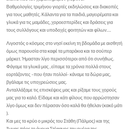
Βαθμολογίες τριμήνου γιορτές εκδηλώσεις και διακοπές
για τους μαθητές. Κάλαντα για τα παιδιά, μαγειρέματα και
γλυκά για τις μαμάδες, χοροεσπερίδες και δράσεις για
τους συλλόγους και υποδοχές φοιτητών και φίλων….
Λιγοστός ο κόσμος στο νησί εκείνη τη βδομάδα με αισθητή
όμως παρουσία στα καφέ τα μπαράκια και τα σούπερ
μάρκετ. Ήμασταν λίγο περισσότεροι από ότι συνήθως.
Φάγαμε τα γλυκά μας , είπαμε τα χρόνια πολλά στους
εορτάζοντες –που ήταν πολλοί- κάναμε τα δώρα μας,
βγάλαμε τις υποχρεώσεις μας.
Ανταλλάξαμε τις επισκέψεις μας και ρίξαμε τους χορούς
μας για το καλό. Είδαμε και κάτι φίλους που αρρώστησαν
λίγο όμως και δεν πέρασαν όσο καλά θα ήθελαν (κακό μάτι
).
Και μες το κρύο ο μικρός του Στάθη (Πάλμος) και της
Άννας πήρε το όνομα Στέφανος την ημέρα της