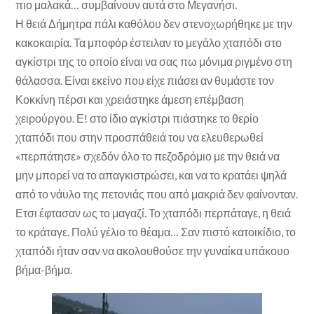
πιο μαλακά… συμβαίνουν αυτά στο Μεγανήσι.
Η θειά Δήμητρα πάλι καθόλου δεν στενοχωρήθηκε με την
κακοκαιρία. Τα μποφόρ έστειλαν το μεγάλο χταπόδι στο
αγκίστρι της το οποίο είναι να σας πω μόνιμα ριγμένο στη
θάλασσα. Είναι εκείνο που είχε πιάσει αν θυμάστε τον
Κοκκίνη πέρσι και χρειάστηκε άμεση επέμβαση
χειρούργου. Ε! στο ίδιο αγκίστρι πιάστηκε το θερίο
χταπόδι που στην προσπάθειά του να ελευθερωθεί
«περπάτησε» σχεδόν όλο το πεζοδρόμιο με την θειά να
μην μπορεί να το απαγκιστρώσει, και να το κρατάει ψηλά
από το νάυλο της πετονιάς που από μακριά δεν φαίνονταν.
Ετσι έφτασαν ως το μαγαζί. Το χταπόδι περπάταγε, η θειά
το κράταγε. Πολύ γέλιο το θέαμα… Σαν πιστό κατοικίδιο, το
χταπόδι ήταν σαν να ακολουθούσε την γυναίκα υπάκουο
βήμα-βήμα.