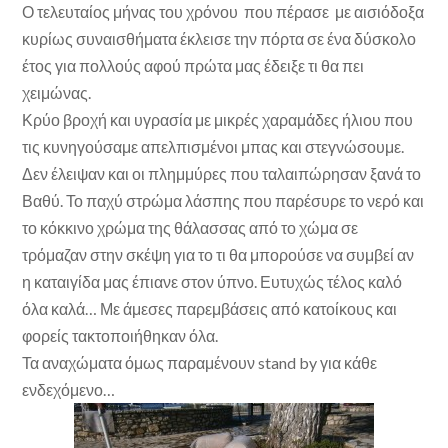
Ο τελευταίος μήνας του χρόνου που πέρασε με αισιόδοξα
κυρίως συναισθήματα έκλεισε την πόρτα σε ένα δύσκολο
έτος για πολλούς αφού πρώτα μας έδειξε τι θα πει
χειμώνας.
Κρύο βροχή και υγρασία με μικρές χαραμάδες ήλιου που
τις κυνηγούσαμε απελπισμένοι μπας και στεγνώσουμε.
Δεν έλειψαν και οι πλημμύρες που ταλαιπώρησαν ξανά το
Βαθύ. Το παχύ στρώμα λάσπης που παρέσυρε το νερό και
το κόκκινο χρώμα της θάλασσας από το χώμα σε
τρόμαζαν στην σκέψη για το τι θα μπορούσε να συμβεί αν
η καταιγίδα μας έπιανε στον ύπνο. Ευτυχώς τέλος καλό
όλα καλά… Με άμεσες παρεμβάσεις από κατοίκους και
φορείς τακτοποιήθηκαν όλα.
Τα αναχώματα όμως παραμένουν stand by για κάθε
ενδεχόμενο…