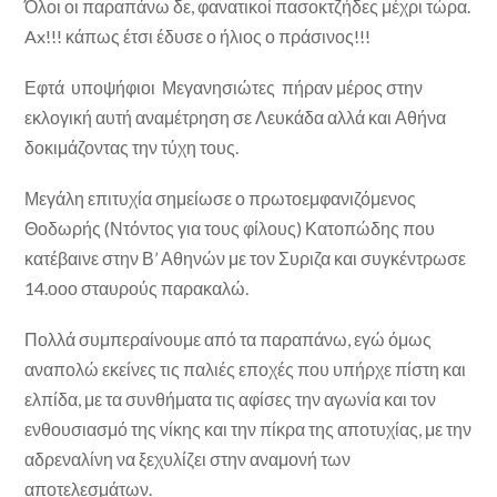
Όλοι οι παραπάνω δε, φανατικοί πασοκτζήδες μέχρι τώρα.
Ax!!! κάπως έτσι έδυσε ο ήλιος ο πράσινος!!!
Εφτά υποψήφιοι Μεγανησιώτες πήραν μέρος στην
εκλογική αυτή αναμέτρηση σε Λευκάδα αλλά και Αθήνα
δοκιμάζοντας την τύχη τους.
Μεγάλη επιτυχία σημείωσε ο πρωτοεμφανιζόμενος
Θοδωρής (Ντόντος για τους φίλους) Κατοπώδης που
κατέβαινε στην Β’ Αθηνών με τον Συριζα και συγκέντρωσε
14.οοο σταυρούς παρακαλώ.
Πολλά συμπεραίνουμε από τα παραπάνω, εγώ όμως
αναπολώ εκείνες τις παλιές εποχές που υπήρχε πίστη και
ελπίδα, με τα συνθήματα τις αφίσες την αγωνία και τον
ενθουσιασμό της νίκης και την πίκρα της αποτυχίας, με την
αδρεναλίνη να ξεχυλίζει στην αναμονή των
αποτελεσμάτων.