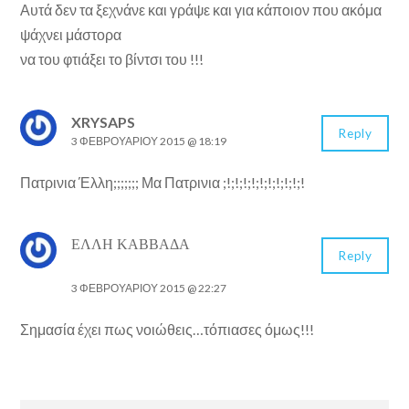
Αυτά δεν τα ξεχνάνε και γράψε και για κάποιον που ακόμα
ψάχνει μάστορα
να του φτιάξει το βίντσι του !!!
XRYSAPS
Reply
3 ΦΕΒΡΟΥΑΡΊΟΥ 2015 @ 18:19
Πατρινια Έλλη;;;;;;; Μα Πατρινια ;!;!;!;!;!;!;!;!;!;!
ΈΛΛΗ ΚΑΒΒΑΔΆ
Reply
3 ΦΕΒΡΟΥΑΡΊΟΥ 2015 @ 22:27
Σημασία έχει πως νοιώθεις…τόπιασες όμως!!!