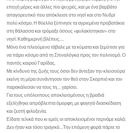
εποχή μέρες και άλλες πιο ψυχρές, και με ένα βαρβάτο
απαγορευτικό που απόκλεισε στο νησί και στο Νυδρί
πολύ κόσμο. Η θύελλα ξύπνησε τα αγριεμένα προβατάκια
στη θάλασσα και τρόμαξε όσους «φυλακίστηκαν» στο
νησί. Καθημερινή βλέπεις….
Μόνο ένα πλεούμενο τάβαλε με τα κύματα και ξεμύτισε για
να πάρει κόσμο από τη Σπιναλόγκα προς τον πολιτισμό. Ο
παντός καιρού Γαρίδας.
Με κίνδυνο της ζωής τους όσοι δεν άντεξαν την κλεισούρα
εκείνη τη μέρα συνάντησαν τον θεό στον Σκορπιό και τον
παρακάλεσαν να τους τη… χαρίσει.
Για τους υπόλοιπους αποκλεισμένους η βραδιά
εξελίχθηκε απρόβλεπτα όμορφη, με φαγητό διασκέδαση
και ζεστή φιλοξενία.
Είδατε τελικά που κι εμείς οι αποκλεισμένοι περνάμε καλά;
Δεν ήταν και τόσο τραγικό…Την επόμενη φορά πάρτε το