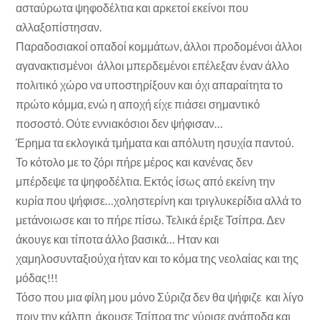
ασταύρωτα ψηφοδέλτια και αρκετοί εκείνοι που
αλλαξοπίστησαν.
Παραδοσιακοί οπαδοί κομμάτων, άλλοι προδομένοι άλλοι
αγανακτισμένοι άλλοι μπερδεμένοι επέλεξαν έναν άλλο
πολιτικό χώρο να υποστηρίξουν και όχι απαραίτητα το
πρώτο κόμμα, ενώ η αποχή είχε πιάσει σημαντικό
ποσοστό. Ούτε εννιακόσιοι δεν ψήφισαν…
Έρημα τα εκλογικά τμήματα και απόλυτη ησυχία παντού.
Το κότολο με το ζόρι πήρε μέρος και κανένας δεν
μπέρδεψε τα ψηφοδέλτια. Εκτός ίσως από εκείνη την
κυρία που ψήφισε…χοληστερίνη και τριγλυκερίδια αλλά το
μετάνοιωσε και το πήρε πίσω. Τελικά έριξε Τσίπρα. Δεν
άκουγε και τίποτα άλλο βασικά… Ηταν και
χαμηλοσυνταξιούχα ήταν και το κόμα της νεολαίας και της
μόδας!!!
Τόσο που μια φίλη μου μόνο Σύριζα δεν θα ψήφιζε και λίγο
πριν την κάλπη άκουσε Τσίπρα της γύρισε ανάποδα και