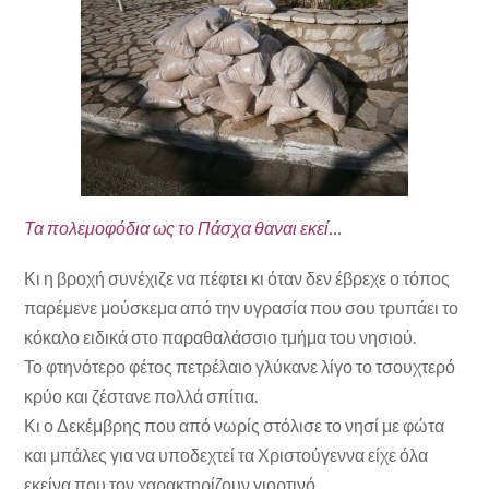
Τα πολεμοφόδια ως το Πάσχα θαναι εκεί…
Κι η βροχή συνέχιζε να πέφτει κι όταν δεν έβρεχε ο τόπος
παρέμενε μούσκεμα από την υγρασία που σου τρυπάει το
κόκαλο ειδικά στο παραθαλάσσιο τμήμα του νησιού.
Το φτηνότερο φέτος πετρέλαιο γλύκανε λίγο το τσουχτερό
κρύο και ζέστανε πολλά σπίτια.
Κι ο Δεκέμβρης που από νωρίς στόλισε το νησί με φώτα
και μπάλες για να υποδεχτεί τα Χριστούγεννα είχε όλα
εκείνα που τον χαρακτηρίζουν γιορτινό.