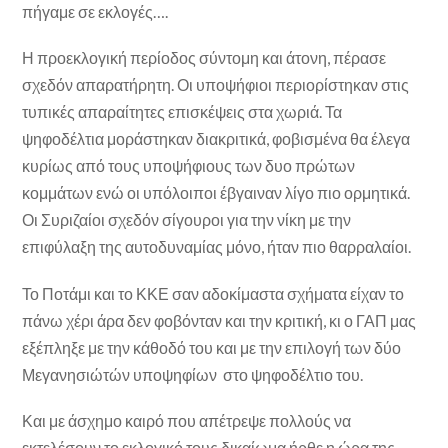
πήγαμε σε εκλογές….
Η προεκλογική περίοδος σύντομη και άτονη, πέρασε
σχεδόν απαρατήρητη. Οι υποψήφιοι περιορίστηκαν στις
τυπικές απαραίτητες επισκέψεις στα χωριά. Τα
ψηφοδέλτια μοράστηκαν διακριτικά, φοβισμένα θα έλεγα
κυρίως από τους υποψήφιους των δυο πρώτων
κομμάτων ενώ οι υπόλοιποι έβγαιναν λίγο πιο ορμητικά.
Οι Συριζαίοι σχεδόν σίγουροι για την νίκη με την
επιφύλαξη της αυτοδυναμίας μόνο, ήταν πιο θαρραλαίοι.
Το Ποτάμι και το ΚΚΕ σαν αδοκίμαστα σχήματα είχαν το
πάνω χέρι άρα δεν φοβόνταν και την κριτική, κι ο ΓΑΠ μας
εξέπληξε με την κάθοδό του και με την επιλογή των δύο
Μεγανησιώτών υποψηφίων στο ψηφοδέλτιο του.
Και με άσχημο καιρό που απέτρεψε πολλούς να
εκτελέσουν το εκλογικό τους δικαίωμα ήρθε η ώρα της