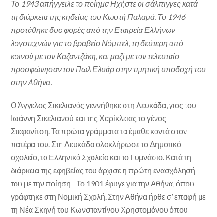
Το 1943 απήγγειλε το ποίημα Ηχήστε οι σάλπιγγες κατά
τη διάρκεια της κηδείας του Κωστή Παλαμά. Το 1946
προτάθηκε δυο φορές από την Εταιρεία Ελλήνων
λογοτεχνών για το βραβείο Νόμπελ, τη δεύτερη από
κοινού με τον Καζαντζάκη, και μαζί με τον τελευταίο
προσφώνησαν τον Πωλ Ελυάρ στην τιμητική υποδοχή του
στην Αθήνα.
Ο Άγγελος Σικελιανός γεννήθηκε στη Λευκάδα, γιος του
Ιωάννη Σικελιανού και της Χαρίκλειας το γένος
Στεφανίτση. Τα πρώτα γράμματα τα έμαθε κοντά στον
πατέρα του. Στη Λευκάδα ολοκλήρωσε το Δημοτικό
σχολείο, το Ελληνικό Σχολείο και το Γυμνάσιο. Κατά τη
διάρκεια της εφηβείας του άρχισε η πρώτη ενασχόλησή
του με την ποίηση. Το 1901 έφυγε για την Αθήνα, όπου
γράφτηκε στη Νομική Σχολή. Στην Αθήνα ήρθε σ’ επαφή με
τη Νέα Σκηνή του Κωνσταντίνου Χρηστομάνου όπου