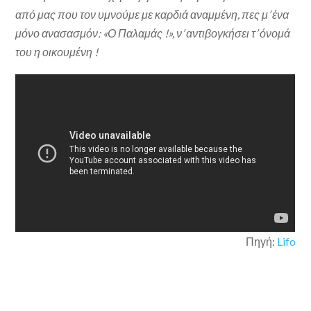
από μας που τον υμνούμε με καρδιά αναμμένη, πες μ’ ένα
μόνο ανασασμόν: «Ο Παλαμάς !», ν’ αντιβογκήσει τ’ όνομά
του η οικουμένη !
Πηγή:
Lifo