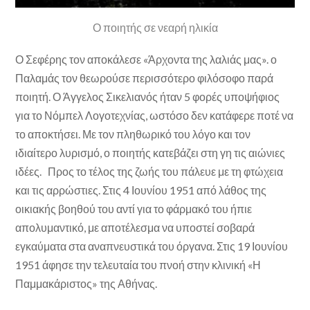
Ο ποιητής σε νεαρή ηλικία
Ο Σεφέρης τον αποκάλεσε «Άρχοντα της λαλιάς μας». ο
Παλαμάς τον θεωρούσε περισσότερο φιλόσοφο παρά
ποιητή. Ο Άγγελος Σικελιανός ήταν 5 φορές υποψήφιος
για το Νόμπελ Λογοτεχνίας, ωστόσο δεν κατάφερε ποτέ να
το αποκτήσει. Με τον πληθωρικό του λόγο και τον
ιδιαίτερο λυρισμό, ο ποιητής κατεβάζει στη γη τις αιώνιες
ιδέες. Προς το τέλος της ζωής του πάλευε με τη φτώχεια
και τις αρρώστιες. Στις 4 Ιουνίου 1951 από λάθος της
οικιακής βοηθού του αντί για το φάρμακό του ήπιε
απολυμαντικό, με αποτέλεσμα να υποστεί σοβαρά
εγκαύματα στα αναπνευστικά του όργανα. Στις 19 Ιουνίου
1951 άφησε την τελευταία του πνοή στην κλινική «Η
Παμμακάριστος» της Αθήνας.