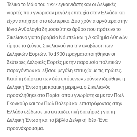
Τελικά το Μάιο του 1927 εγκαινιάστηκαν οι Δελφικές
γιορτές που γνώρισαν μεγάλη επιτυχία στην Ελλάδα και
είχαν απήχηση στο εξωτερικό. Δυο χρόνια αργότερα στην
Ιόνιο Ανθολογία δημοσιεύτηκε άρθρο που πρότεινε το
Σικελιανό για το βραβείο Νόμπελ και η Ακαδημία Αθηνών
τίμησε το ζεύγος Σικελιανού για την αναβίωση των
Δελφικών Εορτών. Το 1930 πραγματοποιήθηκαν οι
δεύτερες Δελφικές Εορτές με την παρουσία πολιτικών
παραγόντων και εξίσου μεγάλη επιτυχία με τις πρώτες.
Κατά τη διάρκεια των δύο επόμενων χρόνων ιδρύθηκε η
Δελφική Ένωση με κρατική μέριμνα, ο Σικελιανός
προσκλήθηκε στο Παρίσι όπου γνωρίστηκε με τον Πωλ
Γκονκούρ και τον Πωλ Βαλερύ και επιστρέφοντας στην
Ελλάδα εξέδωσε μια εκπαιδευτική διακήρυξη για τη
Δελφική Ένωση και το βιβλίο Δελφική Ιδέα· Ένα
προανάκρουσμα.