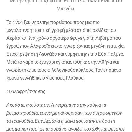
Με την πρώτη σύζυγό του Εύα Πάλμερ Φωτο: Μουσείο
Μπενάκη
Το 1904 ξεκίνησε την πορεία του προς μια πιο
μεγαλόπνοη ποιητική γραφή μέσα από τις σελίδες του
Ακρίτα και ένα χρόνο αργότερα έφυγε για τη Λιβύη, όπου
έγραψε τον Αλαφροΐσκιωτο, γνωρίζοντας μεγάλη επιτυχία.
Επέστρεψε στη Λευκάδα και νυμφεύτηκε την Εύα Πάλμερ.
Μετά το γάμο το ζευγάρι εγκαταστάθηκε στην Αθήνα και
γνωρίστηκε με τους φιλολογικούς κύκλους. Τον επόμενο
χρόνο γεννήθηκε ο γιος τους Γλαύκος.
Ο Αλαφροΐσκιωτος
Ακούστε, ακούστε με! Αν ετρέμανε στην κούνια τα
βυζασταρούδια, εμένα με νανούρισαν, των αντρειωμένων
τα τραγούδια. Εμέ, λεχώνα η μάνα μου, στην μπόρα τη
μαρτιάτικη που ΄χε τα ουράνια ανοίξει, εσκώθη και με πήρε