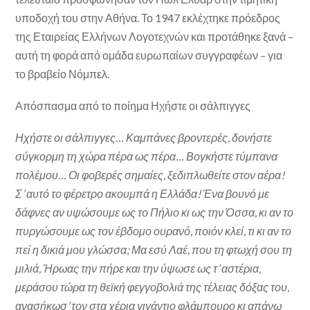
υποδοχή του στην Αθήνα. Το 1947 εκλέχτηκε πρόεδρος
της Εταιρείας Ελλήνων Λογοτεχνών και προτάθηκε ξανά –
αυτή τη φορά από ομάδα ευρωπαίων συγγραφέων – για
το βραβείο Νόμπελ.
Απόσπασμα από το ποίημα Ηχήστε οι σάλπιγγες
Ηχήστε οι σάλπιγγες… Καμπάνες βροντερές, δονήστε
σύγκορμη τη χώρα πέρα ως πέρα… Βογκήστε τύμπανα
πολέμου… Οι φοβερές σημαίες, ξεδιπλωθείτε στον αέρα!
Σ’ αυτό το φέρετρο ακουμπά η Ελλάδα! Ένα βουνό με
δάφνες αν υψώσουμε ως το Πήλιο κι ως την Όσσα, κι αν το
πυργώσουμε ως τον έβδομο ουρανό, ποιόν κλεί, τι κι αν το
πεί η δικιά μου γλώσσα; Μα εσύ Λαέ, που τη φτωχή σου τη
μιλιά, Ήρωας την πήρε και την ύψωσε ως τ’ αστέρια,
μεράσου τώρα τη θεϊκή φεγγοβολιά της τέλειας δόξας του,
ανασήκωσ’ τον στα χέρια γιγάντιο φλάμπουρο κι απάνω