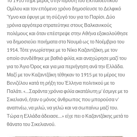
Το 1910 πήρε μέρος στην ίδρυση του Εκπαιδευτικού
Ομίλου και τον επόμενο χρόνο δημοσίευσε το Δελφικό
Ύμνο και έφυγε με τη σύζυγό του για το Παρίσι. Δύο
χρόνια αργότερα στρατεύτηκε στους Βαλκανικούς
πολέμους και όταν επέστρεψε στην Αθήνα εξακολούθησε
να δημοσιεύει ποιήματα στο Νουμά ως το Νοέμβριο του
1914. Τότε γνωρίστηκε με το Νίκο Καζαντζάκη, με τον
οποίο συνδέθηκε με βαθιά φιλία, και αναχώρησε μαζί του
για το Άγιο Όρος και για μια περιήγηση ανά την Ελλάδα.
Μαζί με τον Καζαντζάκη τέθηκαν το 1915 με το μέρος του
Βενιζέλου κατά τη ρήξη του Έλληνα πολιτικού με το
Παλάτι. «…Σαράντα χρόνια φιλία ακατάλυτη μ’ έσμιγε με το
Σικελιανό, ήταν ο μόνος άνθρωπος που μπορούσα ν’
αναπνέω, να μιλώ, να γελώ και να σωπαίνω μαζί του.
Τώρα η Ελλάδα άδειασε…» είχε πει ο Καζαντζάκης μετά το
θάνατο του Σικελιανού.