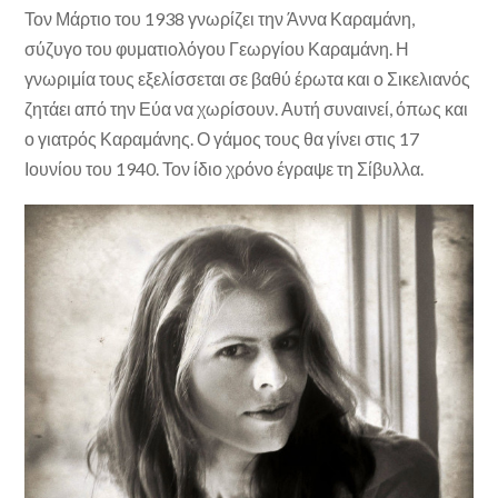
Τον Μάρτιο του 1938 γνωρίζει την Άννα Καραμάνη,
σύζυγο του φυματιολόγου Γεωργίου Καραμάνη. Η
γνωριμία τους εξελίσσεται σε βαθύ έρωτα και ο Σικελιανός
ζητάει από την Εύα να χωρίσουν. Αυτή συναινεί, όπως και
ο γιατρός Καραμάνης. Ο γάμος τους θα γίνει στις 17
Ιουνίου του 1940. Τον ίδιο χρόνο έγραψε τη Σίβυλλα.