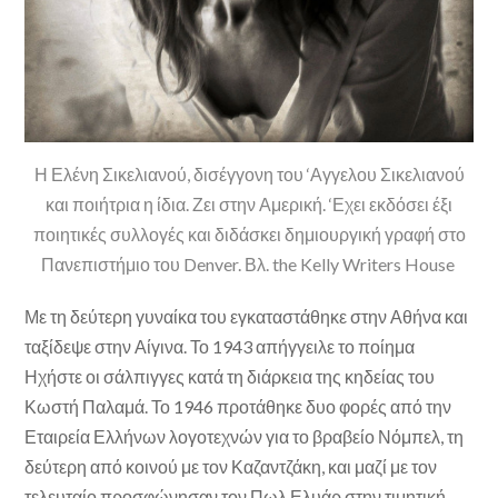
Η Ελένη Σικελιανού, δισέγγονη του ‘Αγγελου Σικελιανού
και ποιήτρια η ίδια. Ζει στην Αμερική. ‘Εχει εκδόσει έξι
ποιητικές συλλογές και διδάσκει δημιουργική γραφή στο
Πανεπιστήμιο του Denver. Βλ. the Kelly Writers House
Με τη δεύτερη γυναίκα του εγκαταστάθηκε στην Αθήνα και
ταξίδεψε στην Αίγινα. Το 1943 απήγγειλε το ποίημα
Ηχήστε οι σάλπιγγες κατά τη διάρκεια της κηδείας του
Κωστή Παλαμά. Το 1946 προτάθηκε δυο φορές από την
Εταιρεία Ελλήνων λογοτεχνών για το βραβείο Νόμπελ, τη
δεύτερη από κοινού με τον Καζαντζάκη, και μαζί με τον
τελευταίο προσφώνησαν τον Πωλ Ελυάρ στην τιμητική