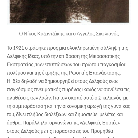
Ο Νίκος Καζαντζάκης και ο Άγγελος Σικελιανός
Το 1921 στράφηκε προς μια ολοκληρωμένη σύλληψη της
Δελφικής Ιδέας, υπό την επίδραση της Μικρασιατικής
Εκστρατείας, των επιπτώσεων του πρώτου παγκοσμίου
πολέμου και της έκρηξης της Ρωσικής Επανάστασης.
Η ιδέα δηλαδή να δημιουργηθεί στους Δελφούς ένας
παγκόσμιος πνευματικός πυρήνας ικανός να συνθέσει τις
αντιθέσεις των λαών. Για τον σκοπό αυτό ο Σικελιανός, με
τη συμπαράσταση και την οικονομική αρωγή της γυναίκας
του, δίνει πλήθος διαλέξεων και δημοσιεύει μελέτες και
άρθρα. Παράλληλα, οργανώνει τις «Δελφικές Εορτές»
στους Δελφούς με τις παραστάσεις του Προμηθέα