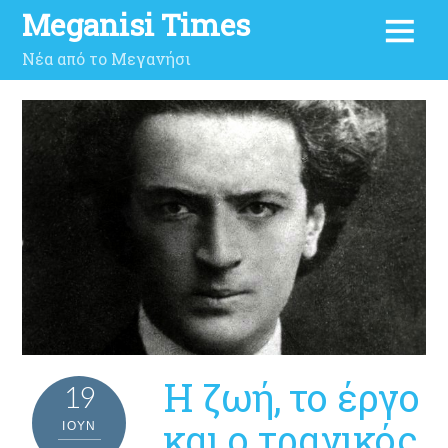
Meganisi Times
Νέα από το Μεγανήσι
Η ζωή, το έργο
19
και ο τραγικός
ΙΟΎΝ