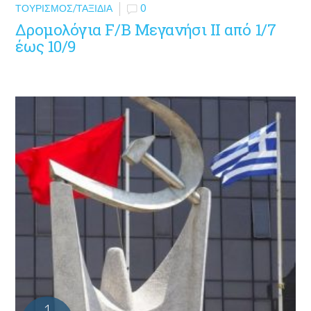
ΤΟΥΡΙΣΜΌΣ/ΤΑΞΊΔΙΑ
0
Δρομολόγια F/B Μεγανήσι ΙΙ από 1/7
έως 10/9
1