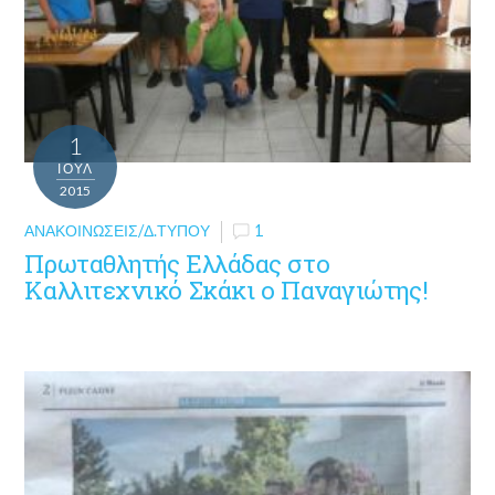
1
ΙΟΎΛ
2015
ΑΝΑΚΟΙΝΏΣΕΙΣ/Δ.ΤΎΠΟΥ
1
Πρωταθλητής Ελλάδας στο
Καλλιτεχνικό Σκάκι ο Παναγιώτης!