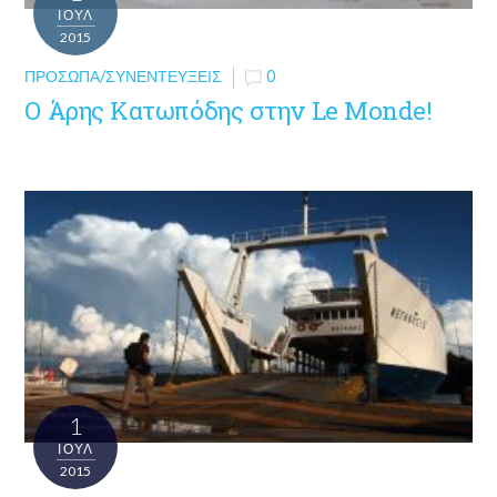
ΙΟΎΛ
2015
ΠΡΌΣΩΠΑ/ΣΥΝΕΝΤΕΎΞΕΙΣ
0
Ο Άρης Κατωπόδης στην Le Monde!
1
ΙΟΎΛ
2015