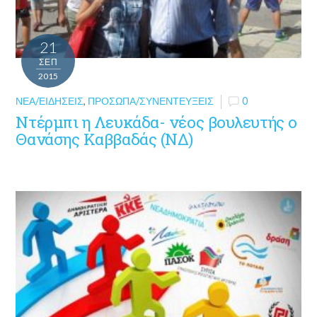
21
ΣΕΠ
2015
ΝΈΑ/ΕΙΔΉΣΕΙΣ
,
ΠΡΌΣΩΠΑ/ΣΥΝΕΝΤΕΎΞΕΙΣ
0
Ντέρμπι η Λευκάδα- νέος βουλευτής ο
Θανάσης Καββαδάς (ΝΔ)