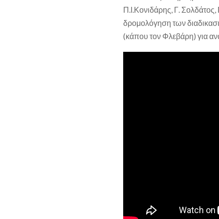
Π.Ι.Κονιδάρης, Γ. Σολδάτος, 
δρομολόγηση των διαδικασιώ
(κάπου τον Φλεβάρη) για α