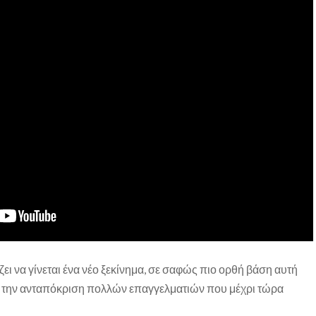
άζει να γίνεται ένα νέο ξεκίνημα, σε σαφώς πιο ορθή βάση αυτή
αι την ανταπόκριση πολλών επαγγελματιών που μέχρι τώρα