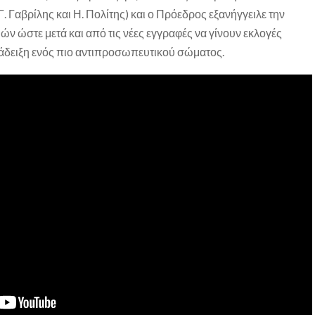
Γ. Γαβρίλης και Η. Πολίτης) και ο Πρόεδρος εξανήγγειλε την
ν ώστε μετά και από τις νέες εγγραφές να γίνουν εκλογές
νάδειξη ενός πιο αντιπροσωπευτικού σώματος.