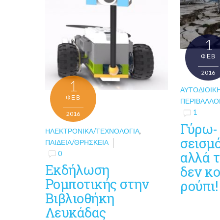
1
ΦΕΒ
2016
1
ΑΥΤΟΔΙΟΙΚ
ΦΕΒ
ΠΕΡΙΒΆΛΛΟ
1
2016
Γύρω-
ΗΛΕΚΤΡΟΝΙΚΆ/ΤΕΧΝΟΛΟΓΊΑ
,
σεισμ
ΠΑΙΔΕΊΑ/ΘΡΗΣΚΕΊΑ
αλλά 
0
Εκδήλωση
δεν κο
Ρομποτικής στην
ρούπι!
Βιβλιοθήκη
Λευκάδας