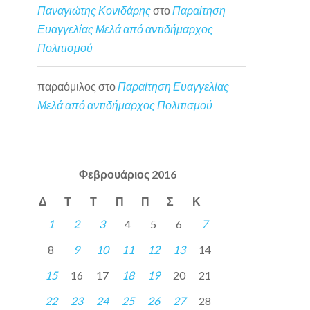
Παναγιώτης Κονιδάρης
στο
Παραίτηση
Ευαγγελίας Μελά από αντιδήμαρχος
Πολιτισμού
παραόμιλος
στο
Παραίτηση Ευαγγελίας
Μελά από αντιδήμαρχος Πολιτισμού
Φεβρουάριος 2016
Δ
Τ
Τ
Π
Π
Σ
Κ
1
2
3
4
5
6
7
8
9
10
11
12
13
14
15
16
17
18
19
20
21
22
23
24
25
26
27
28