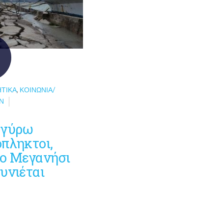
ΗΤΙΚΆ
,
ΚΟΙΝΩΝΊΑ/
Ν
 γύρω
όπληκτοι,
το Μεγανήσι
υνιέται