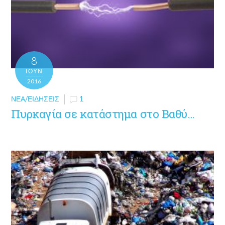
8
ΙΟΎΝ
2016
ΝΈΑ/ΕΙΔΉΣΕΙΣ
1
Πυρκαγία σε κατάστημα στο Βαθύ…