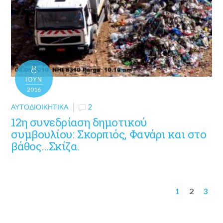
8
ΙΟΎΝ
2016
ΑΥΤΟΔΙΟΙΚΗΤΙΚΆ
2
12η συνεδρίαση δημοτικού
συμβουλίου: Σκορπιός, Φανάρι και στο
βάθος…Σκίζα.
1
2
3