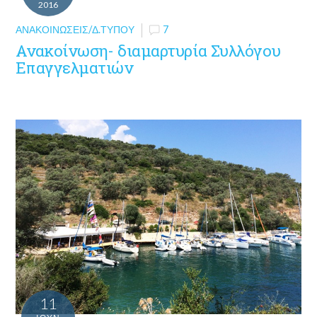
2016
ΑΝΑΚΟΙΝΏΣΕΙΣ/Δ.ΤΎΠΟΥ
7
Ανακοίνωση- διαμαρτυρία Συλλόγου
Επαγγελματιών
11