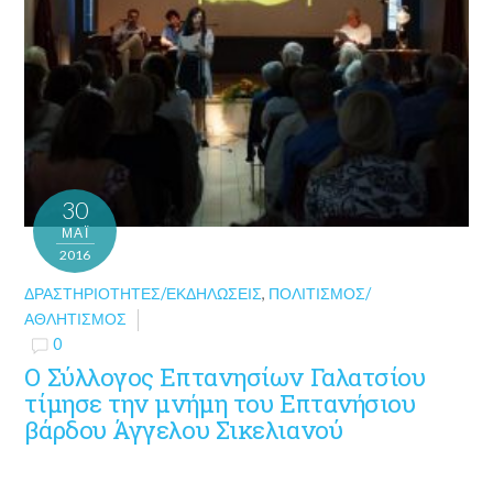
30
ΜΑΪ́
2016
ΔΡΑΣΤΗΡΙΌΤΗΤΕΣ/ΕΚΔΗΛΏΣΕΙΣ
,
ΠΟΛΙΤΙΣΜΌΣ/
ΑΘΛΗΤΙΣΜΌΣ
0
Ο Σύλλογος Επτανησίων Γαλατσίου
τίμησε την μνήμη του Επτανήσιου
βάρδου Άγγελου Σικελιανού