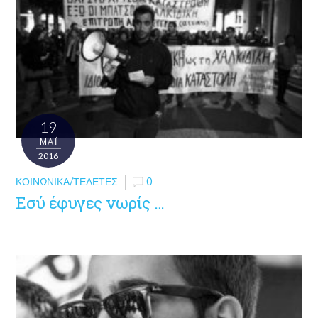
19
ΜΑΪ́
2016
ΚΟΙΝΩΝΙΚΆ/ΤΕΛΕΤΈΣ
0
Εσύ έφυγες νωρίς …