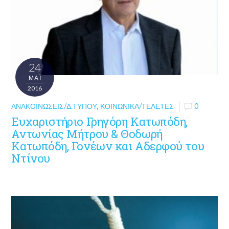
24
ΜΑΪ́
2016
ΑΝΑΚΟΙΝΏΣΕΙΣ/Δ.ΤΎΠΟΥ
,
ΚΟΙΝΩΝΙΚΆ/ΤΕΛΕΤΈΣ
0
Ευχαριστήριο Γρηγόρη Κατωπόδη,
Αντωνίας Μήτρου & Θοδωρή
Κατωπόδη, Γονέων και Αδερφού του
Ντίνου