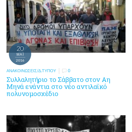
20
ΜΑΪ́
2016
ΑΝΑΚΟΙΝΏΣΕΙΣ/Δ.ΤΎΠΟΥ
0
Συλλαλητήριο το Σάββατο στον Αη
Μηνά ενάντια στο νέο αντιλαϊκό
πολυνομοσχέδιο