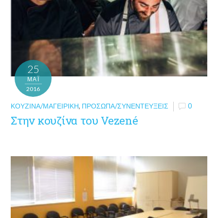
25
ΜΑΪ́
2016
ΚΟΥΖΊΝΑ/ΜΑΓΕΙΡΙΚΉ
,
ΠΡΌΣΩΠΑ/ΣΥΝΕΝΤΕΎΞΕΙΣ
0
Στην κουζίνα του Vezené