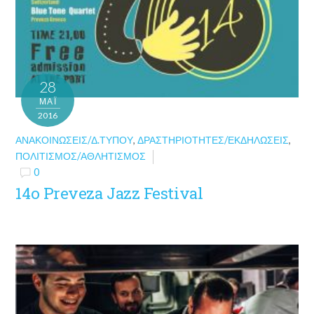
28
ΜΑΪ́
2016
ΑΝΑΚΟΙΝΏΣΕΙΣ/Δ.ΤΎΠΟΥ
,
ΔΡΑΣΤΗΡΙΌΤΗΤΕΣ/ΕΚΔΗΛΏΣΕΙΣ
,
ΠΟΛΙΤΙΣΜΌΣ/ΑΘΛΗΤΙΣΜΌΣ
0
14ο Preveza Jazz Festival