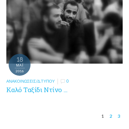
18
ΜΑΪ́
2016
ΑΝΑΚΟΙΝΏΣΕΙΣ/Δ.ΤΎΠΟΥ
0
Καλό Ταξίδι Ντίνο …
1
2
3