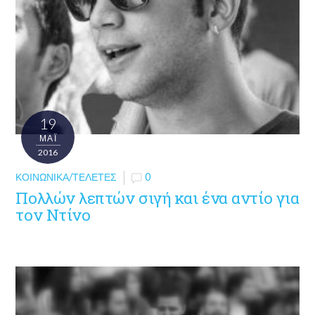
19
ΜΑΪ́
2016
ΚΟΙΝΩΝΙΚΆ/ΤΕΛΕΤΈΣ
0
Πολλών λεπτών σιγή και ένα αντίο για
τον Ντίνο