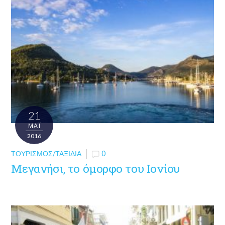
21
ΜΑΪ́
2016
ΤΟΥΡΙΣΜΌΣ/ΤΑΞΊΔΙΑ
0
Μεγανήσι, το όμορφο του Ιονίου