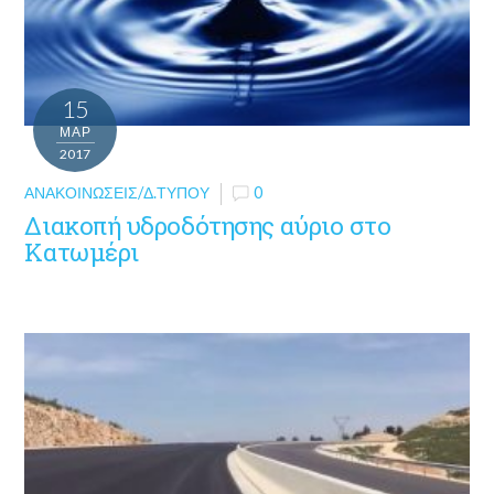
15
ΜΑΡ
2017
ΑΝΑΚΟΙΝΏΣΕΙΣ/Δ.ΤΎΠΟΥ
0
Διακοπή υδροδότησης αύριο στο
Κατωμέρι