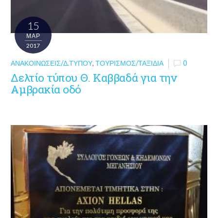
15
ΜΑΡ
2017
ΑΝΑΚΟΙΝΏΣΕΙΣ/Δ.ΤΎΠΟΥ
,
ΤΟΥΡΙΣΜΌΣ/ΤΑΞΊΔΙΑ
0
Δελτίο τύπου Θ. Καββαδά για την
Αμβρακία οδό