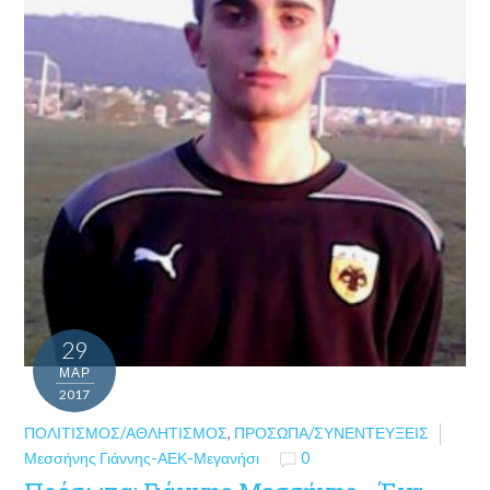
29
ΜΑΡ
2017
ΠΟΛΙΤΙΣΜΌΣ/ΑΘΛΗΤΙΣΜΌΣ
,
ΠΡΌΣΩΠΑ/ΣΥΝΕΝΤΕΎΞΕΙΣ
Μεσσήνης Γιάννης-ΑΕΚ-Μεγανήσι
0