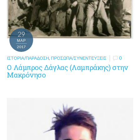
29
ΜΑΡ
2017
ΙΣΤΟΡΊΑ/ΠΑΡΆΔΟΣΗ
,
ΠΡΌΣΩΠΑ/ΣΥΝΕΝΤΕΎΞΕΙΣ
0
Ο Λάμπρος Δάγλας (Λαμπράκης) στην
Μακρόνησο