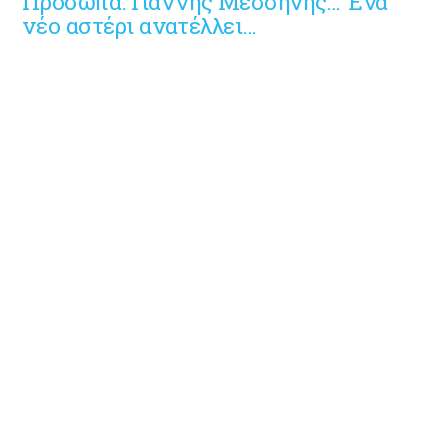
Πρόσωπα: Γιάννης Μεσσήνης… Ένα
νέο αστέρι ανατέλλει…