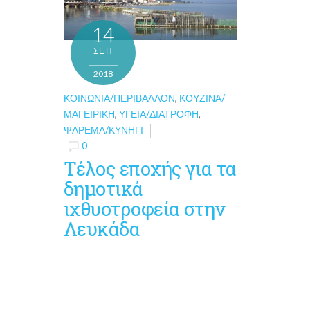
14
ΣΕΠ
2018
ΚΟΙΝΩΝΊΑ/ΠΕΡΙΒΆΛΛΟΝ
,
ΚΟΥΖΊΝΑ/
ΜΑΓΕΙΡΙΚΉ
,
ΥΓΕΊΑ/ΔΙΑΤΡΟΦΉ
,
ΨΆΡΕΜΑ/ΚΥΝΉΓΙ
0
Τέλος εποχής για τα
δημοτικά
ιχθυοτροφεία στην
Λευκάδα