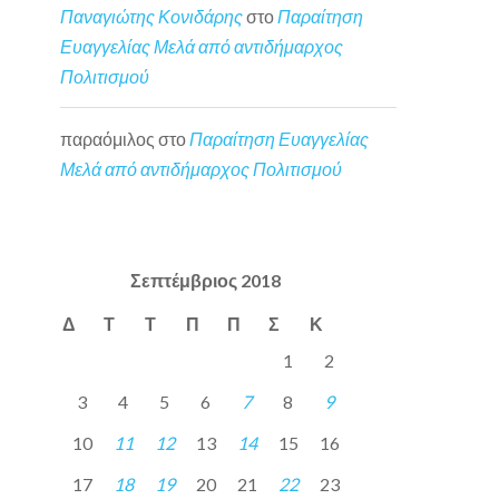
Παναγιώτης Κονιδάρης
στο
Παραίτηση
Ευαγγελίας Μελά από αντιδήμαρχος
Πολιτισμού
παραόμιλος
στο
Παραίτηση Ευαγγελίας
Μελά από αντιδήμαρχος Πολιτισμού
Σεπτέμβριος 2018
Δ
Τ
Τ
Π
Π
Σ
Κ
1
2
3
4
5
6
7
8
9
10
11
12
13
14
15
16
17
18
19
20
21
22
23