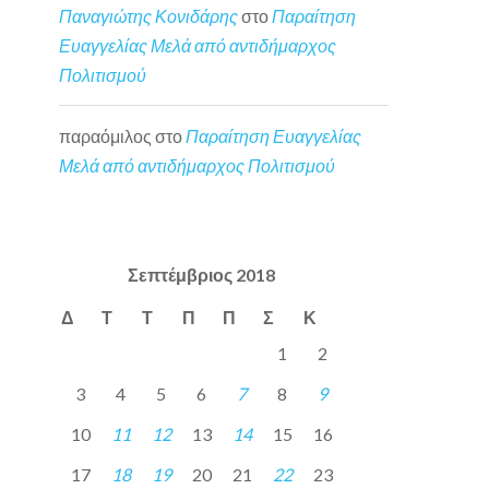
Παναγιώτης Κονιδάρης
στο
Παραίτηση
Ευαγγελίας Μελά από αντιδήμαρχος
Πολιτισμού
παραόμιλος
στο
Παραίτηση Ευαγγελίας
Μελά από αντιδήμαρχος Πολιτισμού
Σεπτέμβριος 2018
Δ
Τ
Τ
Π
Π
Σ
Κ
1
2
3
4
5
6
7
8
9
10
11
12
13
14
15
16
17
18
19
20
21
22
23