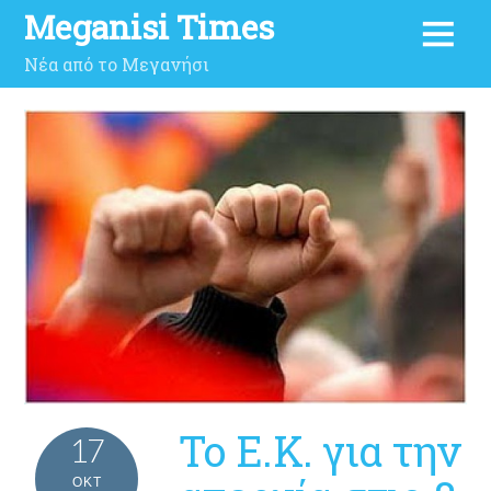
Meganisi Times
Νέα από το Μεγανήσι
Το Ε.Κ. για την
17
ΟΚΤ