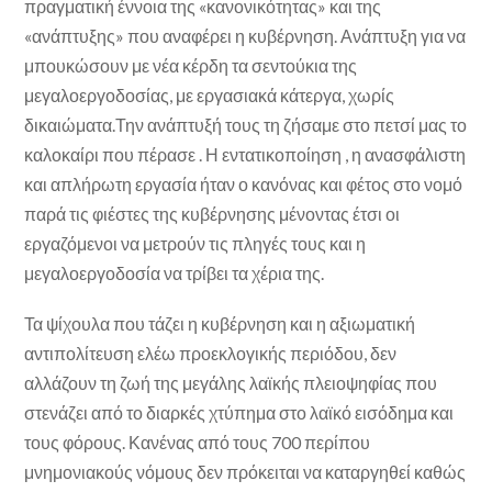
πραγματική έννοια της «κανονικότητας» και της
«ανάπτυξης» που αναφέρει η κυβέρνηση. Ανάπτυξη για να
μπουκώσουν με νέα κέρδη τα σεντούκια της
μεγαλοεργοδοσίας, με εργασιακά κάτεργα, χωρίς
δικαιώματα.Την ανάπτυξή τους τη ζήσαμε στο πετσί μας το
καλοκαίρι που πέρασε . Η εντατικοποίηση , η ανασφάλιστη
και απλήρωτη εργασία ήταν ο κανόνας και φέτος στο νομό
παρά τις φιέστες της κυβέρνησης μένοντας έτσι οι
εργαζόμενοι να μετρούν τις πληγές τους και η
μεγαλοεργοδοσία να τρίβει τα χέρια της.
Τα ψίχουλα που τάζει η κυβέρνηση και η αξιωματική
αντιπολίτευση ελέω προεκλογικής περιόδου, δεν
αλλάζουν τη ζωή της μεγάλης λαϊκής πλειοψηφίας που
στενάζει από το διαρκές χτύπημα στο λαϊκό εισόδημα και
τους φόρους. Κανένας από τους 700 περίπου
μνημονιακούς νόμους δεν πρόκειται να καταργηθεί καθώς