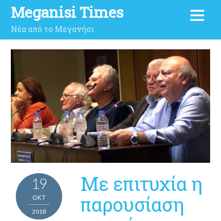
Meganisi Times
Νέα από το Μεγανήσι
Με επιτυχία η
19
παρουσίαση
ΟΚΤ
2018