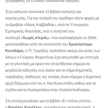
ζωγραφικής σε Ελλάδα, Καναδά και Αμερική.
Έχει εκδώσει συνολικά 12 βιβλία ποίησης και
λογοτεχνίας. Για την ποίησή του τιμήθηκε πέντε φορές με
το βραβείο «Νίκος Καββαδίας», από το Υπουργείο
Εμπορικής Ναυτιλίας, ενώ η ποιητική του
συλλογή
«Χωρίς στεριές»
, που κυκλοφόρησε το 2004,
μελοποιήθηκε από τον συντοπίτη του
Χρυσόστομο
Κονιδάρη
. O Π. Τριγάζης πρόσθεσε ακόμη ότι εκτός των
άλλων ο Γιώργος Φερεντίνος έχει ασχοληθεί με επιτυχία
με τη γλυπτική, με έργα του να εκτίθενται σήμερα σε
μεγάλα ξενοδοχεία, ενώ έκανε και το σήμα δημοτικής
παράταξης, διάδοχος της οποίας είναι σήμερα η δημοτική
αρχή Βύρωνα υπό τον κ. Άκη Κατωπόδη, καθώς και τα
σχέδια για τα Αγαλματάκια στην πλατεία Ανάληψης.
Στη συνέχεια μίλησε για το βιβλίο «Εν τούτω χτύπα»,
ο
Βασίλης Κανέλλος
, συνταξιούχος εκπαιδευτικός, ο