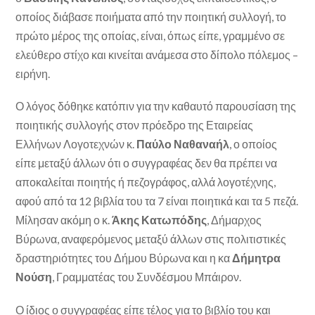
οποίος διάβασε ποιήματα από την ποιητική συλλογή, το
πρώτο μέρος της οποίας, είναι, όπως είπε, γραμμένο σε
ελεύθερο στίχο και κινείται ανάμεσα στο δίπολο πόλεμος –
ειρήνη.
Ο λόγος δόθηκε κατόπιν για την καθαυτό παρουσίαση της
ποιητικής συλλογής στον πρόεδρο της Εταιρείας
Ελλήνων Λογοτεχνών κ.
Παύλο Ναθαναήλ
, ο οποίος
είπε μεταξύ άλλων ότι ο συγγραφέας δεν θα πρέπει να
αποκαλείται ποιητής ή πεζογράφος, αλλά λογοτέχνης,
αφού από τα 12 βιβλία του τα 7 είναι ποιητικά και τα 5 πεζά.
Μίλησαν ακόμη ο κ.
Άκης Κατωπόδης
, Δήμαρχος
Βύρωνα, αναφερόμενος μεταξύ άλλων στις πολιτιστικές
δραστηριότητες του Δήμου Βύρωνα και η κα
Δήμητρα
Νούση
, Γραμματέας του Συνδέσμου Μπάιρον.
Ο ίδιος ο συγγραφέας είπε τέλος για το βιβλίο του και