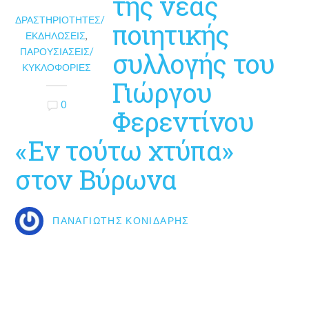
της νέας
ΔΡΑΣΤΗΡΙΌΤΗΤΕΣ/
ποιητικής
ΕΚΔΗΛΏΣΕΙΣ
,
ΠΑΡΟΥΣΙΆΣΕΙΣ/
συλλογής του
ΚΥΚΛΟΦΟΡΊΕΣ
Γιώργου
0
Φερεντίνου
«Εν τούτω χτύπα»
στον Βύρωνα
ΠΑΝΑΓΙΏΤΗΣ ΚΟΝΙΔΆΡΗΣ