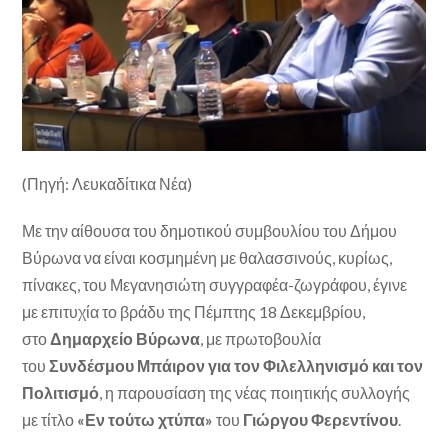
(Πηγή: Λευκαδίτικα Νέα)
Με την αίθουσα του δημοτικού συμβουλίου του Δήμου
Βύρωνα να είναι κοσμημένη
με θαλασσινούς, κυρίως,
πίνακες, του Μεγανησιώτη συγγραφέα-ζωγράφου, έγινε
με επιτυχία το βράδυ της Πέμπτης 18 Δεκεμβρίου,
στο
Δημαρχείο Βύρωνα
, με πρωτοβουλία
του
Συνδέσμου Μπάιρον για τον Φιλελληνισμό και τον
Πολιτισμό
, η παρουσίαση της νέας ποιητικής συλλογής
με τίτλο
«Εν τούτω χτύπα»
του
Γιώργου Φερεντίνου
.