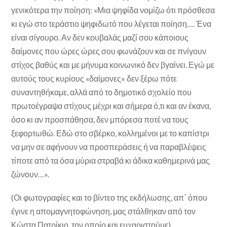
γενικότερα την ποίηση: «Μια ψηφίδα νομίζω ότι πρόσθεσα
κι εγώ στο τεράστιο ψηφιδωτό που λέγεται ποίηση…. Ένα
είναι σίγουρο. Αν δεν κουβαλάς μαζί σου κάποιους
δαίμονες που ώρες ώρες σου φωνάζουν και σε πνίγουν
στίχος βαθύς και με μήνυμα κοινωνικό δεν βγαίνει. Εγώ με
αυτούς τους κυρίους «δαίμονες» δεν ξέρω πότε
συναντηθήκαμε, αλλά από το δημοτικό σχολείο που
πρωτοέγραψα στίχους μέχρι και σήμερα ό,τι και αν έκανα,
όσο κι αν προσπάθησα, δεν μπόρεσα ποτέ να τους
ξεφορτωθώ. Εδώ στο σβέρκο, κολλημένοι με το καπίστρι
να μην σε αφήνουν να προσπεράσεις ή να παραβλέψεις
τίποτε από τα όσα μύρια στραβά κι άδικα καθημερινά μας
ζώνουν…».
(Οι φωτογραφίες και το βίντεο της εκδήλωσης, απ΄ όπου
έγινε η απομαγνητοφώνηση, μας στάλθηκαν από τον
Κώστα Πατρίκιο, τον οποίο και ευχαριστούμε).