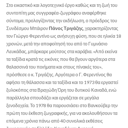
Στο εικαστικό και λογοτεχνικό έργο καθώς και τη ζωή του
συντοπίτη μας συγγραφέα-ζωγράφου αναφέρθηκε
σύντομα, προλογίζοντας την εκδήλωση, ο πρόεδρος του
Συνδέσμου Μπάιρον
Πάνος Τριγάζης
, χαρακτηρίζοντας
τον Γιώργο Φερεντίνο ως ανήσυχη φύση, που σε ηλικία 18
χρονών, μετά την αποφοίτησή του από το Γυμνάσιο
Λευκάδας, μπάρκαρε μούτσος στα καράβια. «Από εκείνα
τα ταξίδια κρατά τις εικόνες που θα βγουν αργότερα στα
θαλασσινά του ποιήματα και στους πίνακές του»,
πρόσθεσε ο κ. Τριγάζης. Αργότερα ο Γ. Φερεντίνος θα
αφήσει τη θάλασσα και τα ταξίδια και το 1973 θα εργαστεί
ξυλοκόπος στα Βραχώδη Όρη του δυτικού Καναδά, ενώ
παράλληλα σπουδάζει και εργάζεται σε μεγάλα
ξενοδοχεία. Το 1978 θα παρουσιάσει στο Βανκούβερ την
πρώτη του έκθεση ζωγραφικής, για να ακολουθήσουν τα
επόμενα χρόνια πάνω από 40 συνολικά εκθέσεις