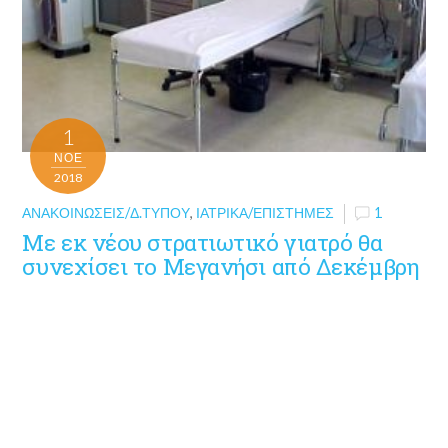
1
ΝΟΈ
2018
ΑΝΑΚΟΙΝΏΣΕΙΣ/Δ.ΤΎΠΟΥ
,
ΙΑΤΡΙΚΆ/ΕΠΙΣΤΉΜΕΣ
1
Με εκ νέου στρατιωτικό γιατρό θα
συνεχίσει το Μεγανήσι από Δεκέμβρη