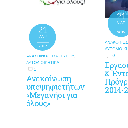
21
ΜΑΡ
21
2019
ΜΑΡ
ΑΝΑΚΟΙΝΏΣ
2019
ΑΥΤΟΔΙΟΙΚ
0
ΑΝΑΚΟΙΝΏΣΕΙΣ/Δ.ΤΎΠΟΥ
,
Εργασ
ΑΥΤΟΔΙΟΙΚΗΤΙΚΆ
1
& Έντ
Ανακοίνωση
Πρόγρ
υποψηφιοτήτων
2014-
«Μεγανήσι για
όλους»