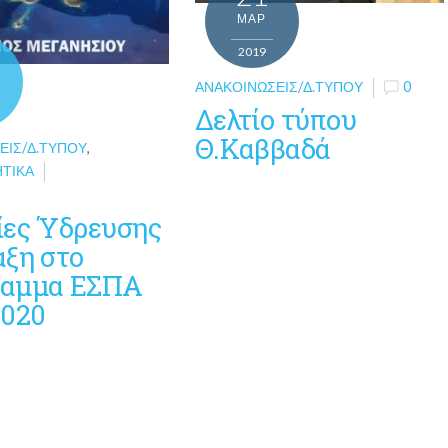
ΜΑΡ
2019
ΑΝΑΚΟΙΝΏΣΕΙΣ/Δ.ΤΎΠΟΥ
0
Δελτίο τύπου
Θ.Καββαδά
ΕΙΣ/Δ.ΤΎΠΟΥ
,
ΗΤΙΚΆ
ίες Ύδρευσης
αξη στο
αμμα ΕΣΠΑ
2020