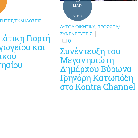
ΜΑΡ
2019
ΤΗΤΕΣ/ΕΚΔΗΛΏΣΕΙΣ
ΑΥΤΟΔΙΟΙΚΗΤΙΚΆ
,
ΠΡΌΣΩΠΑ/
ΣΥΝΕΝΤΕΎΞΕΙΣ
ιάτικη Γιορτή
0
γωγείου και
Συνέντευξη του
ικού
Μεγανησιώτη
ησίου
Δημάρχου Βύρωνα
Γρηγόρη Κατωπόδη
στο Kontra Channel