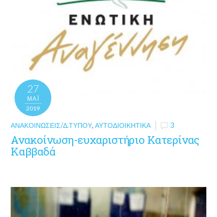
27
ΜΑΪ́
2019
ΑΝΑΚΟΙΝΏΣΕΙΣ/Δ.ΤΎΠΟΥ
,
ΑΥΤΟΔΙΟΙΚΗΤΙΚΆ
3
Ανακοίνωση-ευχαριστήριο Κατερίνας
Καββαδά