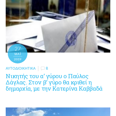
27
ΜΑΪ́
2019
ΑΥΤΟΔΙΟΙΚΗΤΙΚΆ
8
Νικητής του α’ γύρου ο Παύλος
Δάγλας. Στον β’ γύρο θα κριθεί η
δημαρχία, με την Κατερίνα Καββαδά