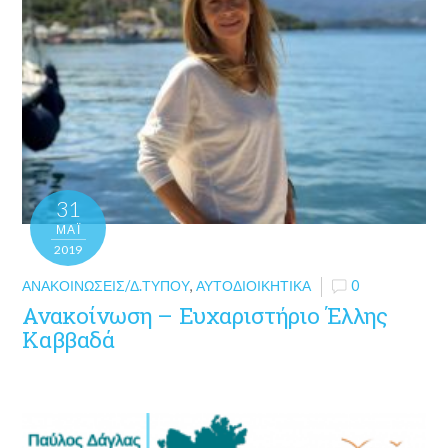
31
ΜΑΪ́
2019
ΑΝΑΚΟΙΝΏΣΕΙΣ/Δ.ΤΎΠΟΥ
,
ΑΥΤΟΔΙΟΙΚΗΤΙΚΆ
0
Ανακοίνωση – Ευχαριστήριο Έλλης
Καββαδά