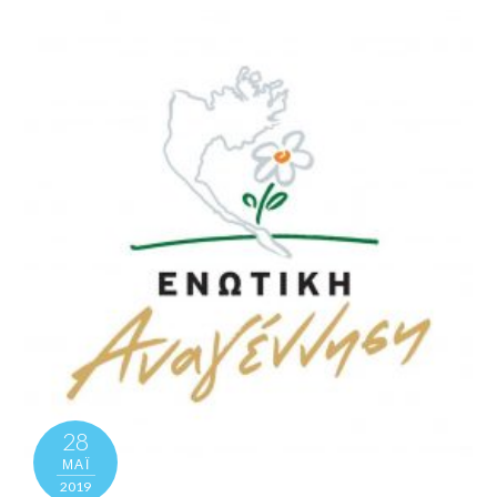
28
ΜΑΪ́
2019