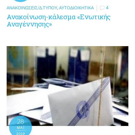
ΑΝΑΚΟΙΝΏΣΕΙΣ/Δ.ΤΎΠΟΥ
,
ΑΥΤΟΔΙΟΙΚΗΤΙΚΆ
4
Ανακοίνωση-κάλεσμα «Ενωτικής
Αναγέννησης»
28
ΜΑΪ́
2019