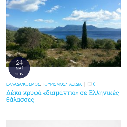
24
ΜΑΪ́
2019
ΕΛΛΆΔΑ/ΚΌΣΜΟΣ
,
ΤΟΥΡΙΣΜΌΣ/ΤΑΞΊΔΙΑ
0
Δέκα κρυφά «διαμάντια» σε Ελληνικές
θάλασσες