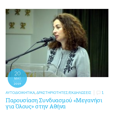
20
ΜΑΪ́
2019
ΑΥΤΟΔΙΟΙΚΗΤΙΚΆ
,
ΔΡΑΣΤΗΡΙΌΤΗΤΕΣ/ΕΚΔΗΛΏΣΕΙΣ
1
Παρουσίαση Συνδυασμού «Μεγανήσι
για Όλους» στην Αθήνα