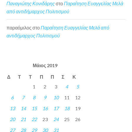
Παναγιώτης Κονιδάρης
στο
Παραίτηση Ευαγγελίας Μελά
από αντιδήμαρχος Πολιτισμού
παραόμιλος
στο
Παραίτηση Ευαγγελίας Μελά από
αντιδήμαρχος Πολιτισμού
Μάιος 2019
Δ
Τ
Τ
Π
Π
Σ
Κ
1
2
3
4
5
6
7
8
9
10
11
12
13
14
15
16
17
18
19
20
21
22
23
24
25
26
27
28
29
30
31