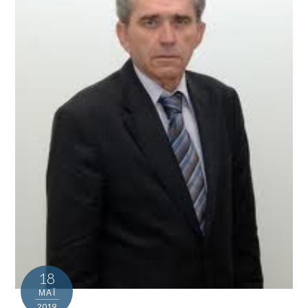
18
ΜΑΪ́
2019