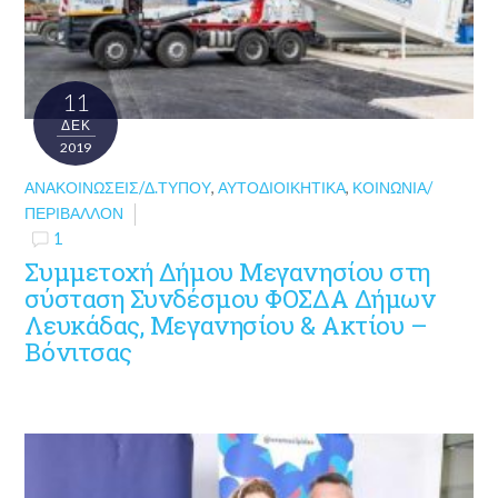
11
ΔΕΚ
2019
ΑΝΑΚΟΙΝΏΣΕΙΣ/Δ.ΤΎΠΟΥ
,
ΑΥΤΟΔΙΟΙΚΗΤΙΚΆ
,
ΚΟΙΝΩΝΊΑ/
ΠΕΡΙΒΆΛΛΟΝ
1
Συμμετοχή Δήμου Μεγανησίου στη
σύσταση Συνδέσμου ΦΟΣΔΑ Δήμων
Λευκάδας, Μεγανησίου & Ακτίου –
Βόνιτσας