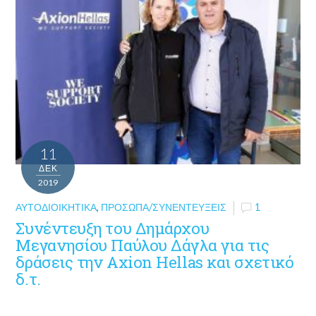
11
ΔΕΚ
2019
ΑΥΤΟΔΙΟΙΚΗΤΙΚΆ
,
ΠΡΌΣΩΠΑ/ΣΥΝΕΝΤΕΎΞΕΙΣ
1
Συνέντευξη του Δημάρχου
Μεγανησίου Παύλου Δάγλα για τις
δράσεις την Axion Hellas και σχετικό
δ.τ.