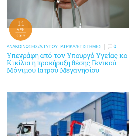
11
ΔΕΚ
2019
ΑΝΑΚΟΙΝΏΣΕΙΣ/Δ.ΤΎΠΟΥ
,
ΙΑΤΡΙΚΆ/ΕΠΙΣΤΉΜΕΣ
0
Υπεγράφη από τον Υπουργό Υγείας κο
Κικίλια η προκήρυξη θέσης Γενικού
Μόνιμου Ιατρού Μεγανησίου