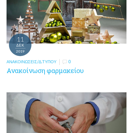
11
ΔΕΚ
2019
ΑΝΑΚΟΙΝΏΣΕΙΣ/Δ.ΤΎΠΟΥ
0
Ανακοίνωση φαρμακείου