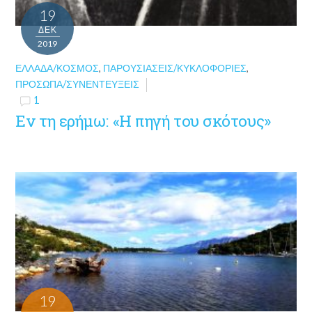
19
ΔΕΚ
2019
ΕΛΛΆΔΑ/ΚΌΣΜΟΣ
,
ΠΑΡΟΥΣΙΆΣΕΙΣ/ΚΥΚΛΟΦΟΡΊΕΣ
,
ΠΡΌΣΩΠΑ/ΣΥΝΕΝΤΕΎΞΕΙΣ
1
Εν τη ερήμω: «Η πηγή του σκότους»
19