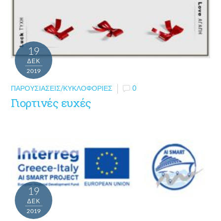
19
ΔΕΚ
2019
ΠΑΡΟΥΣΙΆΣΕΙΣ/ΚΥΚΛΟΦΟΡΊΕΣ
0
Γιορτινές ευχές
19
ΔΕΚ
2019