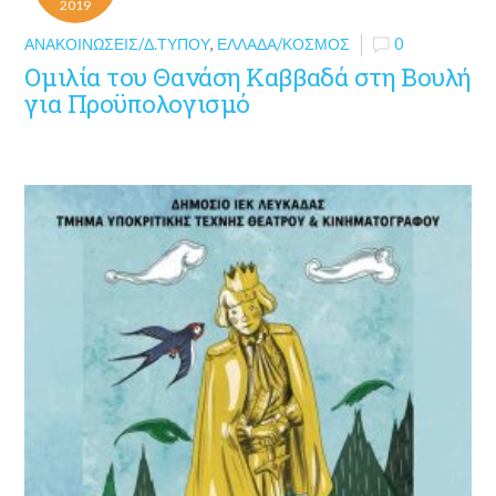
2019
ΑΝΑΚΟΙΝΏΣΕΙΣ/Δ.ΤΎΠΟΥ
,
ΕΛΛΆΔΑ/ΚΌΣΜΟΣ
0
Ομιλία του Θανάση Καββαδά στη Βουλή
για Προϋπολογισμό