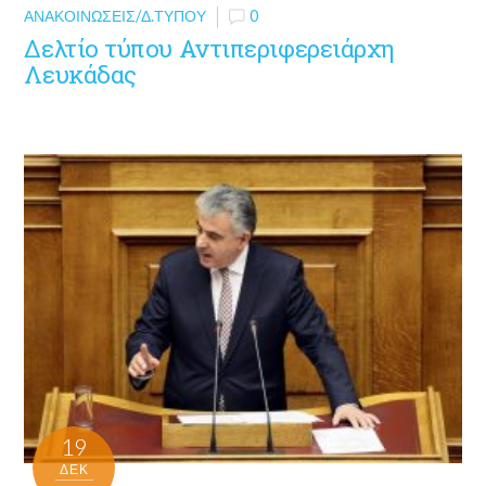
ΑΝΑΚΟΙΝΏΣΕΙΣ/Δ.ΤΎΠΟΥ
0
Δελτίο τύπου Αντιπεριφερειάρχη
Λευκάδας
19
ΔΕΚ