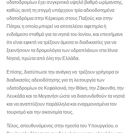
υδατοδρομίων έχει συγκριτικά υψηλό βαθμό ωρίμανσης,
καθώς αυτή τη στιγμή υπάρχουν τρία αδειοδοτημένα
υδατοδρόμια στην Κέρκυρα, στους Παξούς και στην
Πάτρα, η οποία μπορεί να αποτελέσει αφετηρία ή
ενδιάμεσο σταθμό για τα νησιά του Ιονίου, και επεσήμανε
ότι είναι εφικτό να τρέξουν άμεσα οι διαδικασίες για να
ξεκινήσουν τα δρομολόγια των υδροπλάνων στα Ιόνια
Νησιά, πρώτα από όλη την Ελλάδα.
Επίσης, διατύπωσε την ανάγκη να τρέξουν γρήγορα οι
διαδικασίες αδειοδότησης για τη λειτουργία των
υδατοδρομίων σε Κεφαλονιά, την Ιθάκη, την Ζάκυνθο, την
Λευκάδα και το Μεγανήσι ώστε να διασυνδεθούν τα νησιά
και να αναπτύξουν παράλληλα και εναρμονισμένα τον
τουρισμό και την οικονομία τους.
Τέλος, απευθυνόμενος στην ηγεσία του Υπουργείου, ο