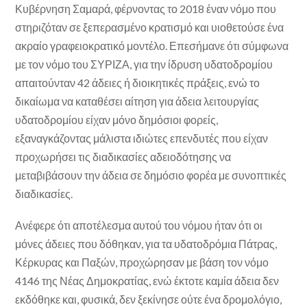
Κυβέρνηση Σαμαρά, φέρνοντας το 2018 έναν νόμο που
στηριζόταν σε ξεπερασμένο κρατισμό και υιοθετούσε ένα
ακραίο γραφειοκρατικό μοντέλο. Επεσήμανε ότι σύμφωνα
με τον νόμο του ΣΥΡΙΖΑ, για την ίδρυση υδατοδρομίου
απαιτούνταν 42 άδειες ή διοικητικές πράξεις, ενώ το
δικαίωμα να καταθέσει αίτηση για άδεια λειτουργίας
υδατοδρομίου είχαν μόνο δημόσιοι φορείς,
εξαναγκάζοντας μάλιστα ιδιώτες επενδυτές που είχαν
προχωρήσει τις διαδικασίες αδειοδότησης να
μεταβιβάσουν την άδεια σε δημόσιο φορέα με συνοπτικές
διαδικασίες.
Ανέφερε ότι αποτέλεσμα αυτού του νόμου ήταν ότι οι
μόνες άδειες που δόθηκαν, για τα υδατοδρόμια Πάτρας,
Κέρκυρας και Παξών, προχώρησαν με βάση τον νόμο
4146 της Νέας Δημοκρατίας, ενώ έκτοτε καμία άδεια δεν
εκδόθηκε και, φυσικά, δεν ξεκίνησε ούτε ένα δρομολόγιο,