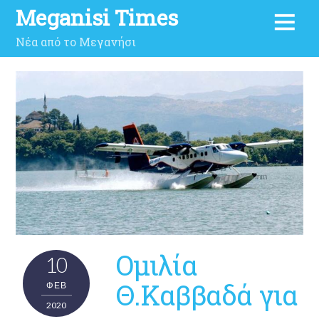
Meganisi Times
Νέα από το Μεγανήσι
Ομιλία
10
Θ.Καββαδά για
ΦΕΒ
2020