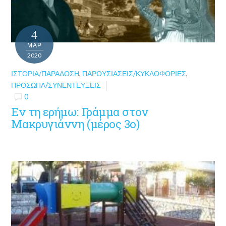
4
ΜΑΡ
2020
ΙΣΤΟΡΊΑ/ΠΑΡΆΔΟΣΗ
,
ΠΑΡΟΥΣΙΆΣΕΙΣ/ΚΥΚΛΟΦΟΡΊΕΣ
,
ΠΡΌΣΩΠΑ/ΣΥΝΕΝΤΕΎΞΕΙΣ
0
Εν τη ερήμω: Γράμμα στον
Μακρυγιάννη (μέρος 3ο)