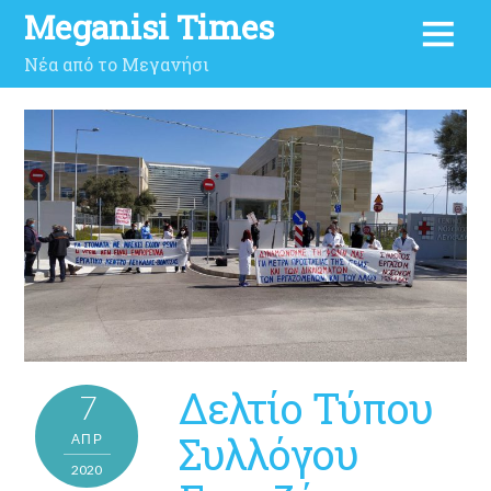
Meganisi Times
Νέα από το Μεγανήσι
Δελτίο Τύπου
7
Συλλόγου
ΑΠΡ
2020