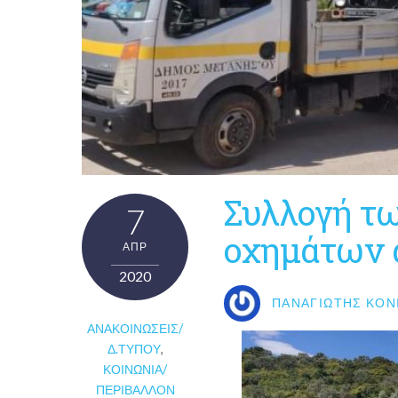
Συλλογή τ
7
οχημάτων 
ΑΠΡ
2020
ΠΑΝΑΓΙΏΤΗΣ ΚΟΝ
ΑΝΑΚΟΙΝΏΣΕΙΣ/
Δ.ΤΎΠΟΥ
,
ΚΟΙΝΩΝΊΑ/
ΠΕΡΙΒΆΛΛΟΝ