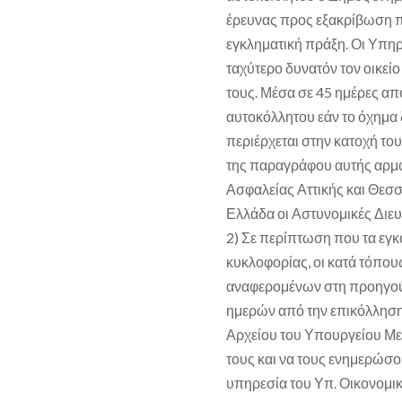
έρευνας προς εξακρίβωση π
εγκληματική πράξη. Οι Υπη
ταχύτερο δυνατόν τον οικεί
τους. Μέσα σε 45 ημέρες απ
αυτοκόλλητου εάν το όχημα 
περιέρχεται στην κατοχή του
της παραγράφου αυτής αρμό
Ασφαλείας Αττικής και Θεσσ
Ελλάδα οι Αστυνομικές Διε
2) Σε περίπτωση που τα εγκ
κυκλοφορίας, οι κατά τόπο
αναφερομένων στη προηγού
ημερών από την επικόλληση
Αρχείου του Υπουργείου Μετ
τους και να τους ενημερώσο
υπηρεσία του Υπ. Οικονομι