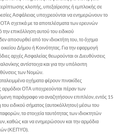
ερίπτωσης κλοπής, υπεξαίρεσης ή εμπλοκής σε
ρεσίες Ασφάλειας υποχρεούνται να ενημερώνουν το
ο ΟΤΑ σχετικά με τα αποτελέσματα των ερευνών
ό την επικόλληση αυτού του ειδικού
δεν αποσυρθεί από τον ιδιοκτήτη του, το όχημα
 οικείου Δήμου ή Κοινότητας. Για την εφαρμογή
διες αρχές Ασφαλείας θεωρούνται οι Διευθύνσεις
αλονίκης αντίστοιχα και για την υπόλοιπη
υθύνσεις των Νομών.
αταλειμμένα οχήματα φέρουν πινακίδες
υς αρμόδιοι ΟΤΑ υποχρεούνται πέραν των
μενη παράγραφο να αναζητήσουν επιπλέον, εντός 15
 του ειδικού σήματος (αυτοκόλλητου) μέσω του
αφορών, τα στοιχεία ταυτότητας των ιδιοκτητών
υν, καθώς και να ενημερώσουν και την αρμόδια
κών (ΚΕΠΥΟ).