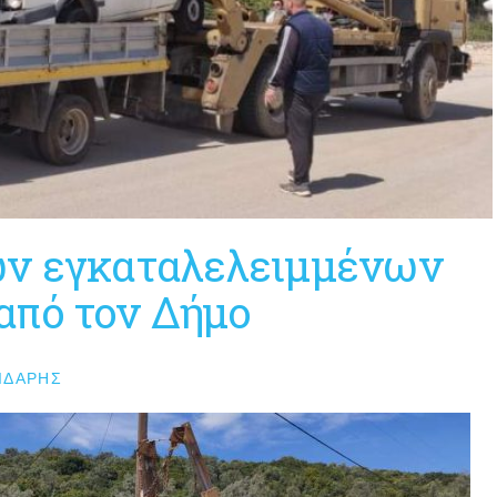
ων εγκαταλελειμμένων
από τον Δήμο
ΙΔΆΡΗΣ