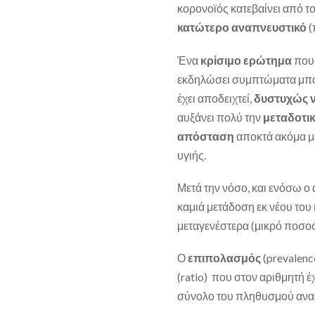
κορονοϊός κατεβαίνει από τ
κατώτερο αναπνευστικό
(
Ένα
κρίσιμο ερώτημα
που 
εκδηλώσει συμπτώματα μπο
έχει αποδειχτεί,
δυστυχώς ν
αυξάνει πολύ την
μεταδοτι
απόσταση
αποκτά ακόμα με
υγιής.
Μετά την νόσο, και ενόσω ο 
καμιά μετάδοση εκ νέου του 
μεταγενέστερα (μικρό ποσοσ
Ο
επιπολασμός
(prevalenc
(ratio) που στον αριθμητή 
σύνολο του πληθυσμού ανα