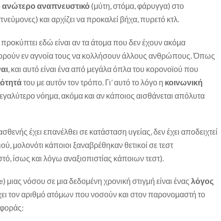
ο
ανώτερο αναπνευστικό
(μύτη, στόμα, φάρυγγα) στο
πνεύμονες) και αρχίζει να προκαλεί βήχα, πυρετό κτλ.
προκύπτει εδώ είναι αν τα άτομα που δεν έχουν ακόμα
ρούν εν αγνοία τους να κολλήσουν άλλους ανθρώπους. Όπως
αι
, και αυτό είναι ένα από μεγάλα όπλα του κορονοϊού που
κότητά
του με αυτόν τον τρόπο. Γι’ αυτό το λόγο η
κοινωνική
γαλύτερο νόημα, ακόμα και αν κάποιος αισθάνεται απόλυτα
ασθενής έχει επανέλθει σε κατάσταση υγείας, δεν έχει αποδειχτεί
ιού, μολονότι κάποιοι ξαναβρέθηκαν θετικοί σε τεστ
τό, ίσως και λόγω αναξιοπιστίας κάποιων τεστ).
e) μιας νόσου σε μια δεδομένη χρονική στιγμή είναι ένας
λόγος
έχει τον αριθμό ατόμων που νοσούν και στον παρονομαστή το
φοράς: