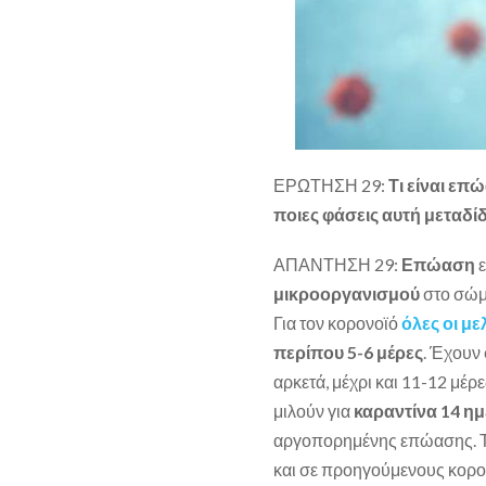
ΕΡΩΤΗΣΗ 29:
Τι είναι επ
ποιες φάσεις αυτή μεταδίδ
ΑΠΑΝΤΗΣΗ 29:
Επώαση
ε
μικροοργανισμού
στο σώμα
Για τον κορονοϊό
όλες οι μ
περίπου 5-6 μέρες
. Έχουν
αρκετά, μέχρι και 11-12 μέρ
μιλούν για
καραντίνα 14 η
αργοπορημένης επώασης. Το
και σε προηγούμενους κορον