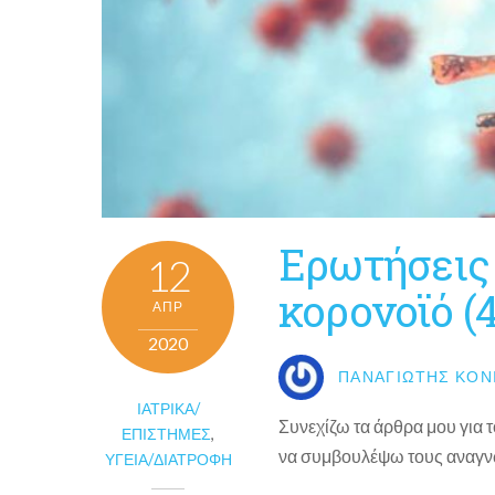
Ερωτήσεις 
12
κορονοϊό (4
ΑΠΡ
2020
ΠΑΝΑΓΙΏΤΗΣ ΚΟΝ
ΙΑΤΡΙΚΆ/
Συνεχίζω τα άρθρα μου για 
ΕΠΙΣΤΉΜΕΣ
,
να συμβουλέψω τους αναγν
ΥΓΕΊΑ/ΔΙΑΤΡΟΦΉ