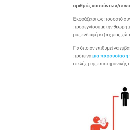
αριθμός νοσούντων/συνο
Εκφράζεται ως ποσοστό συνή
προσεγγίσουμε την θεωρητι
μας ενδιαφέρει (πχ μιας χώ
Για όποιον επιθυμεί να εμβα
πρότεινα
μια παρουσίαση 
στελέχη της επιστημονικής 