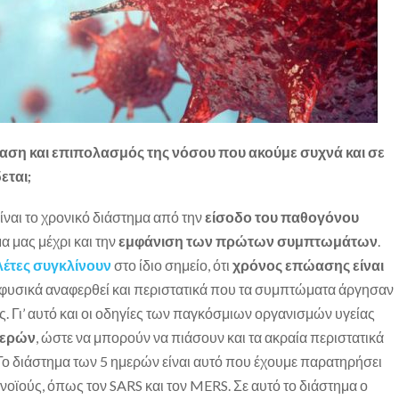
ώαση και επιπολασμός της νόσου που ακούμε συχνά και σε
εται;
ίναι το χρονικό διάστημα από την
είσοδο του παθογόνου
 μας μέχρι και την
εμφάνιση των πρώτων συμπτωμάτων
.
ελέτες συγκλίνουν
στο ίδιο σημείο, ότι
χρόνος επώασης είναι
 φυσικά αναφερθεί και περιστατικά που τα συμπτώματα άργησαν
ες. Γι’ αυτό και οι οδηγίες των παγκόσμιων οργανισμών υγείας
μερών
, ώστε να μπορούν να πιάσουν και τα ακραία περιστατικά
 διάστημα των 5 ημερών είναι αυτό που έχουμε παρατηρήσει
οϊούς, όπως τον SARS και τον MERS. Σε αυτό το διάστημα ο