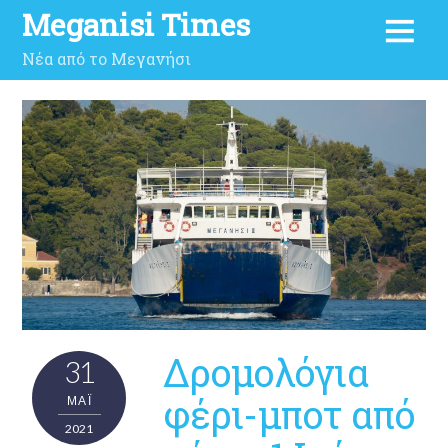
Meganisi Times
Νέα από το Μεγανήσι
Δρομολόγια
31
φέρι-μποτ από
ΜΑΪ́
2021