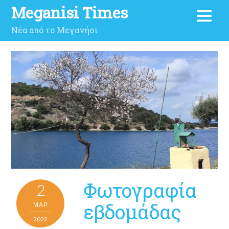
Meganisi Times
Νέα από το Μεγανήσι
Φωτογραφία
2
εβδομάδας
ΜΑΡ
2022