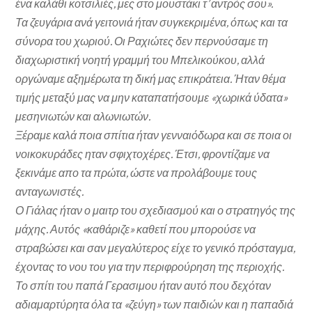
ένα καλάθι κοτσιλιές, μες στο μουστάκι τ’ αντρός σου».
Τα ζευγάρια ανά γειτονιά ήταν συγκεκριμένα, όπως και τα
σύνορα του χωριού. Οι Ραχιώτες δεν περνούσαμε τη
διαχωριστική νοητή γραμμή του Μπελικούκου, αλλά
οργώναμε αξημέρωτα τη δική μας επικράτεια. Ήταν θέμα
τιμής μεταξύ μας να μην καταπατήσουμε «χωρικά ύδατα»
μεσηνιωτών και αλωνιωτών.
Ξέραμε καλά ποια σπίτια ήταν γενναιόδωρα και σε ποια οι
νοικοκυράδες ηταν σφιχτοχέρες. Έτσι, φροντίζαμε να
ξεκινάμε απο τα πρώτα, ώστε να προλάβουμε τους
ανταγωνιστές.
Ο Γιάλας ήταν ο μαιτρ του σχεδιασμού και ο στρατηγός της
μάχης. Αυτός «καθάριζε» καθετί που μπορούσε να
στραβώσει και σαν μεγαλύτερος είχε το γενικό πρόσταγμα,
έχοντας το νου του για την περιφρούρηση της περιοχής.
Το σπίτι του παπά Γερασιμου ήταν αυτό που δεχόταν
αδιαμαρτύρητα όλα τα «ζεύγη» των παιδιών και η παπαδιά