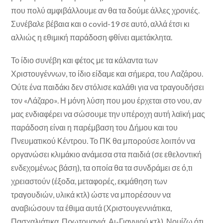
που πολύ αμφιβάλλουμε αν θα τα δούμε άλλες χρονιές.
Συνέβαλε βέβαια και ο covid-19 σε αυτό, αλλά έτσι κι
αλλιώς η εθιμική παράδοση φθίνει αμετάκλητα.
Το ίδιο συνέβη και φέτος με τα κάλαντα των
Χριστουγέννων, το ίδιο είδαμε και σήμερα, του Λαζάρου.
Ούτε ένα παιδάκι δεν στόλισε καλάθι για να τραγουδήσει
τον «Λάζαρο». Η μόνη λύση που μου έρχεται στο νου, αν
μας ενδιαφέρει να σώσουμε την υπέροχη αυτή λαϊκή μας
παράδοση είναι η παρέμβαση του Δήμου και του
Πνευματικού Κέντρου. Το ΠΚ θα μπορούσε λοιπόν να
οργανώσει κλιμάκιο ανάμεσα στα παιδιά (σε εθελοντική
ενδεχομένως βάση), τα οποία θα τα συνδράμει σε ό,τι
χρειαστούν (έξοδα, μεταφορές, εκμάθηση των
τραγουδιών, υλικά κτλ) ώστε να μπορέσουν να
αναβιώσουν τα έθιμα αυτά (Χριστουγεννιάτικα,
Πασχαλιάτικα, Πρωτομαγιά, Αι-Γιαννιού κτλ). Νομίζω ότι