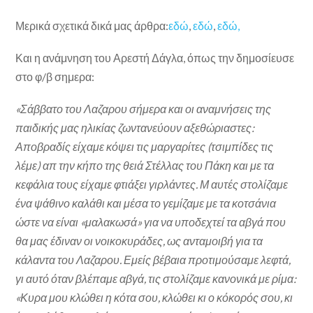
Μερικά σχετικά δικά μας άρθρα:
εδώ
,
εδώ
,
εδώ,
Και η ανάμνηση του Αρεστή Δάγλα, όπως την δημοσίευσε
στο φ/β σημερα:
«Σάββατο του Λαζαρου σήμερα και οι αναμνήσεις της
παιδικής μας ηλικίας ζωντανεύουν αξεθώριαστες:
Αποβραδίς είχαμε κόψει τις μαργαρίτες (τσιμπίδες τις
λέμε) απ την κήπο της θειά Στέλλας του Πάκη και με τα
κεφάλια τους είχαμε φτιάξει γιρλάντες. Μ αυτές στολίζαμε
ένα ψάθινο καλάθι και μέσα το γεμίζαμε με τα κοτσάνια
ώστε να είναι «μαλακωσά» για να υποδεχτεί τα αβγά που
θα μας έδιναν οι νοικοκυράδες, ως ανταμοιβή για τα
κάλαντα του Λαζαρου. Εμείς βέβαια προτιμούσαμε λεφτά,
γι αυτό όταν βλέπαμε αβγά, τις στολίζαμε κανονικά με ρίμα:
«Κυρα μου κλώθει η κότα σου, κλώθει κι ο κόκορός σου, κι