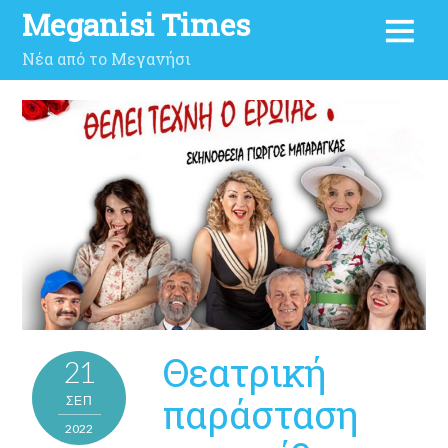
Meganisi Times
Νέα από το Μεγανήσι
Θεατρική
21
παράσταση
ΣΕΠ
2022